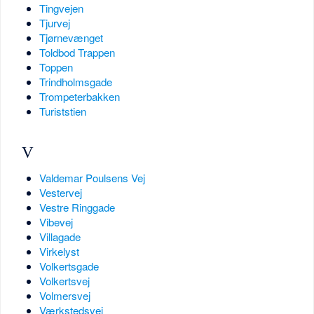
Tingvejen
Tjurvej
Tjørnevænget
Toldbod Trappen
Toppen
Trindholmsgade
Trompeterbakken
Turiststien
V
Valdemar Poulsens Vej
Vestervej
Vestre Ringgade
Vibevej
Villagade
Virkelyst
Volkertsgade
Volkertsvej
Volmersvej
Værkstedsvej