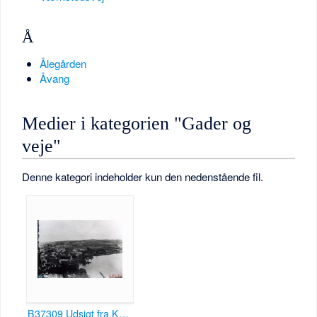
Å
Ålegården
Åvang
Medier i kategorien "Gader og
veje"
Denne kategori indeholder kun den nedenstående fil.
B37309 Udsigt fra Koldinghus mod nord august 1902 Ukendt fotograf.png