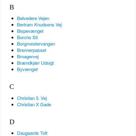
B
Belvedere Vejen
Bertram Knudsens Vej
Bispevænget
Borchs Sti
Borgmestervangen
Brennerpasset
Broagervej
Brændkjær Udsigt
Byvænget
C
Christian 3. Vej
Christian X Gade
D
Daugaards Toft