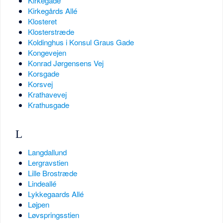
Kirkegade
Kirkegårds Allé
Klosteret
Klosterstræde
Koldinghus i Konsul Graus Gade
Kongevejen
Konrad Jørgensens Vej
Korsgade
Korsvej
Krathavevej
Krathusgade
L
Langdallund
Lergravstien
Lille Brostræde
Lindeallé
Lykkegaards Allé
Løjpen
Løvspringsstien