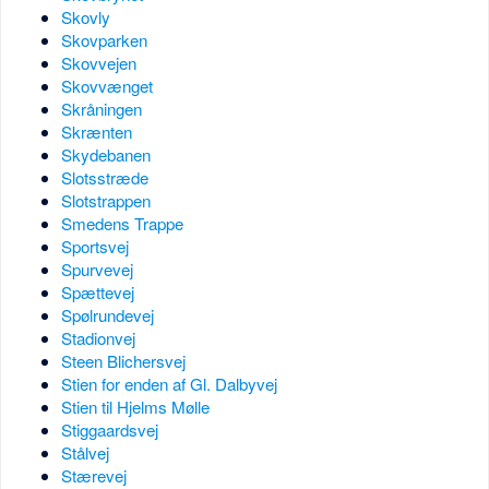
Skovly
Skovparken
Skovvejen
Skovvænget
Skråningen
Skrænten
Skydebanen
Slotsstræde
Slotstrappen
Smedens Trappe
Sportsvej
Spurvevej
Spættevej
Spølrundevej
Stadionvej
Steen Blichersvej
Stien for enden af Gl. Dalbyvej
Stien til Hjelms Mølle
Stiggaardsvej
Stålvej
Stærevej