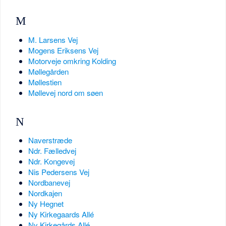
M
M. Larsens Vej
Mogens Eriksens Vej
Motorveje omkring Kolding
Møllegården
Møllestien
Møllevej nord om søen
N
Naverstræde
Ndr. Fælledvej
Ndr. Kongevej
Nis Pedersens Vej
Nordbanevej
Nordkajen
Ny Hegnet
Ny Kirkegaards Allé
Ny Kirkegårds Allé