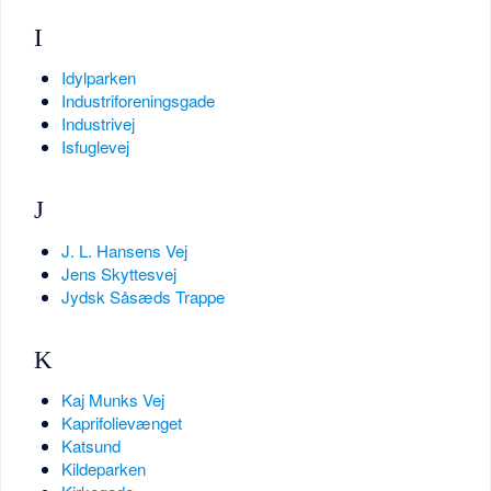
I
Idylparken
Industriforeningsgade
Industrivej
Isfuglevej
J
J. L. Hansens Vej
Jens Skyttesvej
Jydsk Såsæds Trappe
K
Kaj Munks Vej
Kaprifolievænget
Katsund
Kildeparken