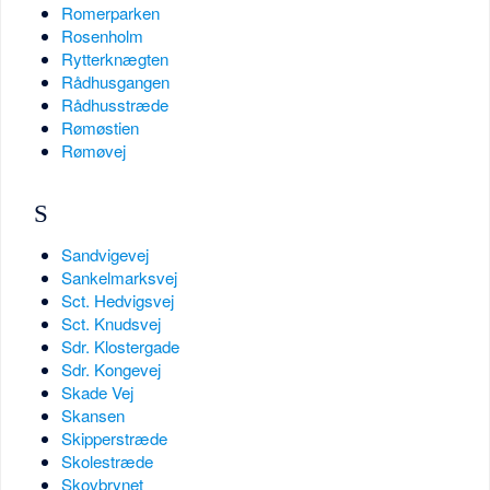
Romerparken
Rosenholm
Rytterknægten
Rådhusgangen
Rådhusstræde
Rømøstien
Rømøvej
S
Sandvigevej
Sankelmarksvej
Sct. Hedvigsvej
Sct. Knudsvej
Sdr. Klostergade
Sdr. Kongevej
Skade Vej
Skansen
Skipperstræde
Skolestræde
Skovbrynet