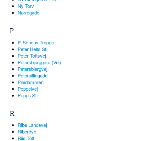
Ny Torv
Nørregyde
P
P. Schous Trappe
Peter Helts Sti
Peter Toftsvej
Petersbjerggård (Vej)
Petersbjergvej
Petersilliegade
Piledammen
Poppelvej
Popps Sti
R
Ribe Landevej
Riberdyb
Riis Toft