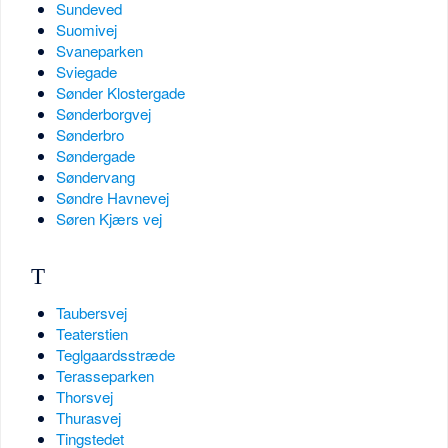
Sundeved
Suomivej
Svaneparken
Sviegade
Sønder Klostergade
Sønderborgvej
Sønderbro
Søndergade
Søndervang
Søndre Havnevej
Søren Kjærs vej
T
Taubersvej
Teaterstien
Teglgaardsstræde
Terasseparken
Thorsvej
Thurasvej
Tingstedet