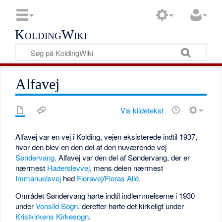
KoldingWiki
Alfavej
Vis kildetekst
Alfavej var en vej i Kolding, vejen eksisterede indtil 1937,
hvor den blev en den del af den nuværende vej
Søndervang
. Alfavej var den del af Søndervang, der er
nærmest
Haderslevvej
, mens delen nærmest
Immanuelsvej
hed
Floravej
/
Floras Allé
.
Området Søndervang hørte indtil indlemmelserne i 1930
under
Vonsild Sogn
, derefter hørte det kirkeligt under
Kristkirkens Kirkesogn
.