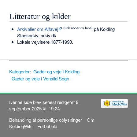
Litteratur og kilder
(link åbner ny fane)
Arkivalier om Alfavej
på Kolding
Stadsarkiv, arkiv.dk
Lokale vejvisere 1877-1993.
Kategorier
:
Gader og veje i Kolding
Gader og veje i Vonsild Sogn
Denne side blev senest redigeret 8.
september 2025 kl. 19:24.
Behandling af personlige oplysninger
Om
KoldingWiki
Forbehold