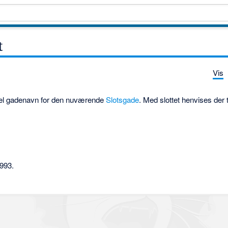
t
Vis
mel gadenavn for den nuværende
Slotsgade
. Med slottet henvises der t
1993.