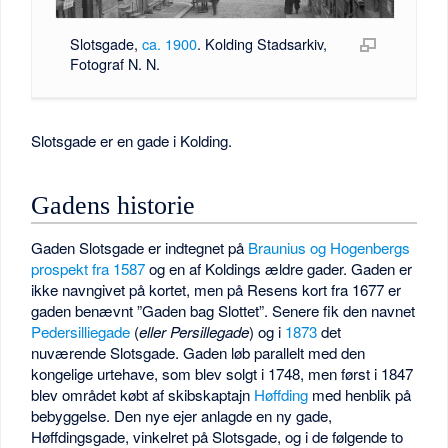
Slotsgade,
ca. 1900
. Kolding Stadsarkiv,
Fotograf N. N.
Slotsgade er en gade i Kolding.
Gadens historie
Gaden Slotsgade er indtegnet på
Braunius og Hogenbergs
prospekt fra 1587
og en af Koldings ældre gader. Gaden er
ikke navngivet på kortet, men på Resens kort fra 1677 er
gaden benævnt ”Gaden bag Slottet”. Senere fik den navnet
Pedersilliegade
(
eller Persillegade
) og i
1873
det
nuværende Slotsgade. Gaden løb parallelt med den
kongelige urtehave, som blev solgt i 1748, men først i 1847
blev området købt af skibskaptajn
Høffding
med henblik på
bebyggelse. Den nye ejer anlagde en ny gade,
Høffdingsgade, vinkelret på Slotsgade, og i de følgende to