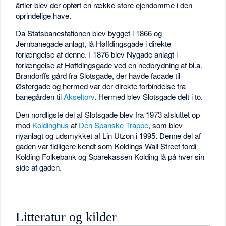
årtier blev der opført en række store ejendomme i den
oprindelige have.
Da Statsbanestationen blev bygget i 1866 og
Jernbanegade anlagt, lå Høffdingsgade i direkte
forlængelse af denne. I 1876 blev Nygade anlagt i
forlængelse af Høffdingsgade ved en nedbrydning af bl.a.
Brandorffs gård fra Slotsgade, der havde facade til
Østergade og hermed var der direkte forbindelse fra
banegården til
Akseltorv
. Hermed blev Slotsgade delt i to.
Den nordligste del af Slotsgade blev fra 1973 afsluttet op
mod
Koldinghus
af
Den Spanske Trappe
, som blev
nyanlagt og udsmykket af Lin Utzon i 1995. Denne del af
gaden var tidligere kendt som Koldings Wall Street fordi
Kolding Folkebank og Sparekassen Kolding lå på hver sin
side af gaden.
Litteratur og kilder