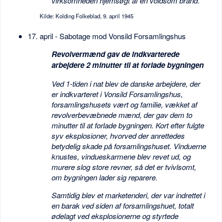
virksomheden hjemsøgt af en voldsom brand.
Kilde: Kolding Folkeblad, 9. april 1945
17. april - Sabotage mod Vonsild Forsamlingshus
Revolvermænd gav de indkvarterede
arbejdere 2 minutter til at forlade bygningen
Ved 1-tiden i nat blev de danske arbejdere, der
er indkvarteret i Vonsild Forsamlingshus,
forsamlingshusets vært og familie, vækket af
revolverbevæbnede mænd, der gav dem to
minutter til at forlade bygningen. Kort efter fulgte
syv eksplosioner, hvorved der anrettedes
betydelig skade på forsamlingshuset. Vinduerne
knustes, vindueskarmene blev revet ud, og
murere slog store revner, så det er tvivlsomt,
om bygningen lader sig reparere.
Samtidig blev et marketenderi, der var indrettet i
en barak ved siden af forsamlingshuet, totalt
ødelagt ved eksplosionerne og styrtede