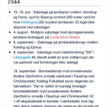
1944
15.-16. juni - Sabotage på jernbanen mellem Vamdrup
og Farris, syd for Bastrup omtrent 200 meter nord for
hvor
Koldingvej
(25) krydser jernbanen. Et toget blev
afsporet ved sabotagen
4. august - Muligvis sabotage mod opmagasinerede
jernbane broklapper på
Lunderskov Station
6. september – Sabotage på jernbanetankvogn mellem
Kolding og Ejstrup
8. september - Sabotage mod malerforretning "Stil" i
Låsbygade
46, blandt andet en tysk militærvogn der
var parkeret ved forretningen blev ødelagt
18. september - Bombeattentat mod smedemester
Anders Gjertholms smedje værksted i Faustrup ved
Christiansfeld, Kolding Folkeblad skrev følgende om
hændelsen: "
Der er natten til mandag foretaget
bombeattentater mod smedemester Anders
Gjertholms smedje i Faustrup ved Christiansfeld. Kl.
1.45 eksploderede to bomber i værkstedet, hvis tag
blev delvis ødelagt, ligesom der skete en del skader på