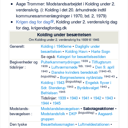
Aage Trommer: Modstandsarbejdet i Kolding under 2.
verdenskrig. (i: Kolding i det 20. århundrede indtil
kommunesammenlægninger i 1970, bd. 2, 1979)
Krigen dag for dag
, Kolding under 2. verdenskrig dag
for dag, krigendagfordag.dk
Kolding under besættelsen
Om Kolding under 2. verdenskrig fra 1939 til 1945
Generelt:
Kolding i 1940erne
•
Dagligliv under
besættelsen
•
Kolding Havn
•
Harte Sogn
Se også:
Kategori for besættelsestiden
1939
Begivenheder og
Pulterkammerrydningen
•
Tilflugtsrum
1939
feb. 1940
tidslinjer :
•
Luftværnsmøde
•
Den 9. april
1940
(1940-45,
•
Danske kvinders beredskab
boguddrag
)
1942-43
•
Borgmesterens nytårstale
•
(
boguddrag
)
Kolding i 1943
•
Engelsk flyver i
1943
1943
Sdr. Stenderup
•
Byrådsvalget
•
1945
Befrielsen
Tidslinjer:
1939
•
1940
•
1941
•
1942
•
1943
•
1944
•
1945
Modstands-
Modstandsbevægelsen
•
Sabotageaktioner
•
(
boguddrag
)
bevægelsen :
Modstandsfolk
•
DKP
•
Aagaard-
gruppen
Den tyske
Besættelsesmagten
•
Luftmeldestationen
•