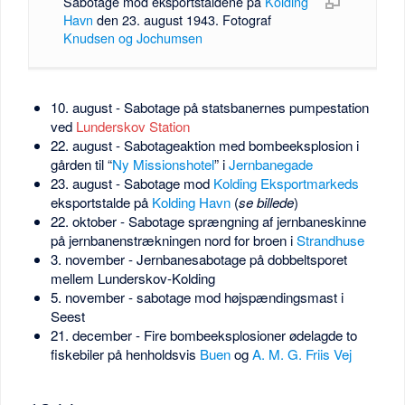
Sabotage mod eksportstaldene på
Kolding
Havn
den 23. august 1943. Fotograf
Knudsen og Jochumsen
10. august - Sabotage på statsbanernes pumpestation
ved
Lunderskov Station
22. august - Sabotageaktion med bombeeksplosion i
gården til “
Ny Missionshotel
” i
Jernbanegade
23. august - Sabotage mod
Kolding Eksportmarkeds
eksportstalde på
Kolding Havn
(
se billede
)
22. oktober - Sabotage sprængning af jernbaneskinne
på jernbanenstrækningen nord for broen i
Strandhuse
3. november - Jernbanesabotage på dobbeltsporet
mellem Lunderskov-Kolding
5. november - sabotage mod højspændingsmast i
Seest
21. december - Fire bombeeksplosioner ødelagde to
fiskebiler på henholdsvis
Buen
og
A. M. G. Friis Vej