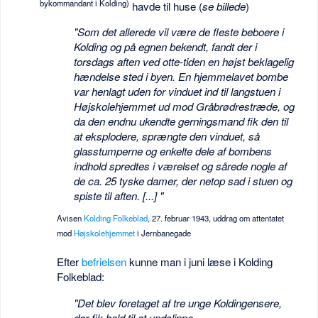
bykommandant i Kolding)
havde til huse (
se billede
)
"Som det allerede vil være de fleste beboere i
Kolding og på egnen bekendt, fandt der i
torsdags aften ved otte-tiden en højst beklagelig
hændelse sted i byen. En hjemmelavet bombe
var henlagt uden for vinduet ind til langstuen i
Højskolehjemmet ud mod Gråbrødrestræde, og
da den endnu ukendte gerningsmand fik den til
at eksplodere, sprængte den vinduet, så
glasstumperne og enkelte dele af bombens
indhold spredtes i værelset og sårede nogle af
de ca. 25 tyske damer, der netop sad i stuen og
spiste til aften. [...] "
Avisen
Kolding Folkeblad
, 27. februar 1943, uddrag om attentatet
mod
Højskolehjemmet
i Jernbanegade
Efter
befrielsen
kunne man i juni læse i Kolding
Folkeblad:
"Det blev foretaget af tre unge Koldingensere,
der fik held til at undslippe