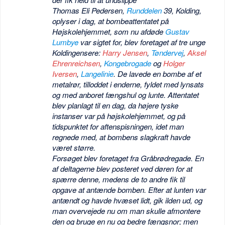
Thomas Eli Pedersen,
Runddelen
39, Kolding,
oplyser i dag, at bombeattentatet på
Højskolehjemmet, som nu afdøde
Gustav
Lumbye
var sigtet for, blev foretaget af tre unge
Koldingensere:
Harry Jensen
,
Tøndervej
,
Aksel
Ehrenreichsen
,
Kongebrogade
og
Holger
Iversen
,
Langelinie
. De lavede en bombe af et
metalrør, tilloddet i enderne, fyldet med lynsats
og med anboret fængshul og lunte. Attentatet
blev planlagt til en dag, da højere tyske
instanser var på højskolehjemmet, og på
tidspunktet for aftenspisningen, idet man
regnede med, at bombens slagkraft havde
været større.
Forsøget blev foretaget fra Gråbrødregade. En
af deltagerne blev posteret ved døren for at
spærre denne, medens de to andre fik til
opgave at antænde bomben. Efter at lunten var
antændt og havde hvæset lidt, gik ilden ud, og
man overvejede nu om man skulle afmontere
den og bruge en nu og bedre fængsnor; men