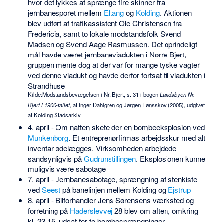
hvor det lykkes at sprænge fire skinner fra
jernbanesporet mellem
Eltang
og
Kolding
. Aktionen
blev udført af trafikassistent Ole Christensen fra
Fredericia, samt to lokale modstandsfolk Svend
Madsen og Svend Aage Rasmussen. Det oprindeligt
mål havde været jernbaneviadukten i Nørre Bjert,
gruppen mente dog at der var for mange tyske vagter
ved denne viadukt og havde derfor fortsat til viadukten i
Strandhuse
Kilde:Modstandsbevægelsen i Nr. Bjert, s. 31 i bogen
Landsbyen Nr.
Bjert i 1900-tallet
, af Inger Dahlgren og Jørgen Fønsskov (2005), udgivet
af Kolding Stadsarkiv
4. april - Om natten skete der en bombeeksplosion ved
Munkenborg
. Et entreprenørfirmas arbejdsskur med alt
inventar ødelægges. Virksomheden arbejdede
sandsynligvis på
Gudrunstillingen
. Eksplosionen kunne
muligvis være sabotage
7. april - Jernbanesabotage, sprængning af stenkiste
ved
Seest
på banelinjen mellem Kolding og
Ejstrup
8. april - Bilforhandler Jens Sørensens værksted og
forretning på
Haderslevvej
28 blev om aften, omkring
kl. 23.15, udsat for to bombesprængninger.