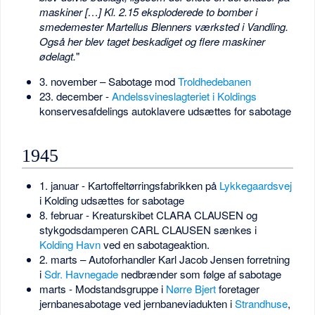
maskiner […] Kl. 2.15 eksploderede to bomber i
smedemester Martellus Blenners værksted i Vandling.
Også her blev taget beskadiget og flere maskiner
ødelagt.
"
3. november – Sabotage mod
Troldhedebanen
23. december -
Andelssvineslagteriet i Koldings
konservesafdelings autoklavere udsættes for sabotage
1945
1. januar - Kartoffeltørringsfabrikken på
Lykkegaardsvej
i Kolding udsættes for sabotage
8. februar - Kreaturskibet CLARA CLAUSEN og
stykgodsdamperen CARL CLAUSEN sænkes i
Kolding Havn
ved en sabotageaktion.
2. marts – Autoforhandler Karl Jacob Jensen forretning
i
Sdr. Havnegade
nedbrænder som følge af sabotage
marts - Modstandsgruppe i
Nørre Bjert
foretager
jernbanesabotage ved jernbaneviadukten i
Strandhuse
,