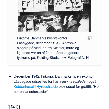
Frikorps Danmarks hvervekontor i
Låsbygade, december 1942. Antityske
slagord på vinduer, rækværker, mure og
lignende var en af flere måder at genere
tyskerne på. Kolding Stadsarkiv, Fotograf N. N.
December 1942: Frikorps Danmarks hvervekontor i
Låsbygade udsættes for hærværk (
se billede
), også
Kobberhuset
i
Hyrdestræde
blev udsat for graffiti: "Her
bor en landsforræder"
1943