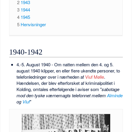
2
1943
3
1944
4
1945
5
Henvisninger
1940-1942
4.-5. August 1940 - Om natten mellem den 4. og 5.
august 1940 klipper, en eller flere ukendte personer, to
telefonledninger over i nærheden af
Viuf Mølle
.
Hændelsen, der blev efterforsket af kriminalpolitiet i
Kolding, omtales efterfølgende i aviser som "
sabotage
mod den tyske værnemagts telefonnet mellem
Alminde
og
Viuf
"