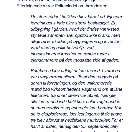
Efterfølgende skrev Folkebladet om hændelsen:
De store ruder i butikken blev blæst ud, ligesom
forretningens inde blev stærk beskadiget. En
udbygning i gården, hvori der findes værksted,
styrtede sammen. Der opstod ikke brand, men
alligevel er skaden på bygningerne og inventar i
værksted og butik betydelig. Ved
eksplosionerne knustes en række ruder i
ejendommene på den modsatte side af gaden.
Bomberne blev udlagt af fem mænd, hvoraf en
var i vagtværnsuniform. To af dem ringede på
døren til forretningen, og den uniformerede
mand bad virksomhedens vagtmand om at låne
telefonen. Så snart døren var åbnet, trængte
alle fem mand ind i butikken, holdt vagtmanden
op med revolvere og anbragte fem bomber. Kun
de to eksploderede, idet ledningerne til de andre
tre blev afbrudt af nedfaldene murbrokker. For et
halvt år siden, nemlig den 25. september, blev