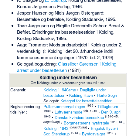
Konrad Jørgensens Forlag, 1946.
Jesper Hansen og Niels Jørgen Østergaard:
Besættelse og befrielse, Kolding Stadsarkiv, 1995.
Tove Jørgensen og Birgitte Dedenroth-Schou: Besat &
Befriet. Erindringer fra besættelsestiden i Kolding,
Kolding Stadsarkiv, 1995.
Aage Trommer: Modstandsarbejdet i Kolding under 2.
verdenskrig. (i: Kolding i det 20. århundrede indtil
kommunesammenlægninger i 1970, bd. 2, 1979)
Se også boguddrag:
Glassliber Sørensen i Kolding
arrest under besættelsen
(1981)
Kolding under besættelsen
Om Kolding under 2. verdenskrig fra 1939 til 1945
Generelt:
Kolding i 1940erne
•
Dagligliv under
besættelsen
•
Kolding Havn
•
Harte Sogn
Se også:
Kategori for besættelsestiden
1939
Begivenheder og
Pulterkammerrydningen
•
Tilflugtsrum
1939
feb. 1940
tidslinjer :
•
Luftværnsmøde
•
Den 9. april
1940
(1940-45,
•
Danske kvinders beredskab
boguddrag
)
1942-43
•
Borgmesterens nytårstale
•
(
boguddrag
)
Kolding i 1943
•
Engelsk flyver i
1943
1943
Sdr. Stenderup
•
Byrådsvalget
•