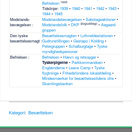
1945
Befrielsen
Tidslinjer:
1939
•
1940
•
1941
•
1942
•
1943
•
1944
•
1945
Modstands-
Modstandsbevægelsen
•
Sabotageaktioner
•
(
boguddrag
)
bevægelsen :
Modstandsfolk
•
DKP
•
Aagaard-
gruppen
Den tyske
Besættelsesmagten
•
Luftmeldestationen
•
besættelsesmagt :
Gudrunstillingen
•
Gestapo i Kolding
•
Petergruppen
•
Schalburgtage
•
Tyske
myndighedspersoner
Befrielsen :
Befrielsen
•
Hævn og retsopgør
•
Tyskerpigerne
•
Parkkommandoen
•
Englænderne
•
Leave Camp
•
Tyske
flygtninge
•
Frihedsfondens lokalafdeling
•
Mindesmærket for besættelsestidens ofre
•
Skamlingsbanken
Kategori
:
Besættelsen