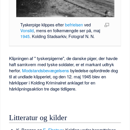
Tyskerpige klippes efter
befrielsen
ved
Vonsild
, mens en folkemængde ser på, maj
1945
. Kolding Stadsarkiv, Fotograf N. N.
Klipningen af " tyskerpigerne", de danske piger, der havde
haft samkvem med tyske soldater, er et markant udtryk
herfor.
Modstandsbevægelsens
byledelse opfordrede dog
til at undlade klipperiet, og den 12. maj 1945 blev en
hårklipper i Kolding Kriminalret anklaget for en
hårklipningsaktion tre dage tidligere.
Litteratur og kilder
K. Baagøe og
E. Ebstrup
: Kolding under besættelsen,