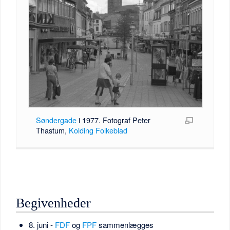
Søndergade
i 1977. Fotograf Peter
Thastum,
Kolding Folkeblad
Begivenheder
8. juni -
FDF
og
FPF
sammenlægges