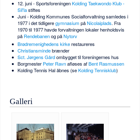
12. juni - Sportsforeningen
Kolding Taekwondo Klub -
Sil'la
stiftes
Juni - Kolding Kommunes Socialforvaltning samledes i
1977 i det tidligere
gymnasium
på
Nicolaiplads
. Fra
1970 til 1977 havde forvaltningen lokaler henholdsvis
på
Rendebanen
og på
Nytorv
Brødremenighedens kirke
restaureres
Christiansminde
brænder
Sct. Jørgens Gård
ombygget til foreningernes hus
Borgmester
Peter Ravn
afløses af
Bent Rasmussen
Kolding Tennis Hal åbnes (se
Kolding Tennisklub
)
Galleri