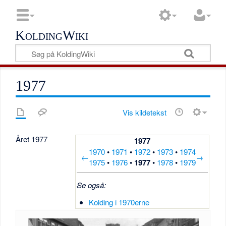
KoldingWiki
1977
Vis kildetekst
Året 1977
1977
1970
•
1971
•
1972
•
1973
•
1974
←
→
1975
•
1976
•
1977
•
1978
•
1979
Se også:
Kolding i 1970erne