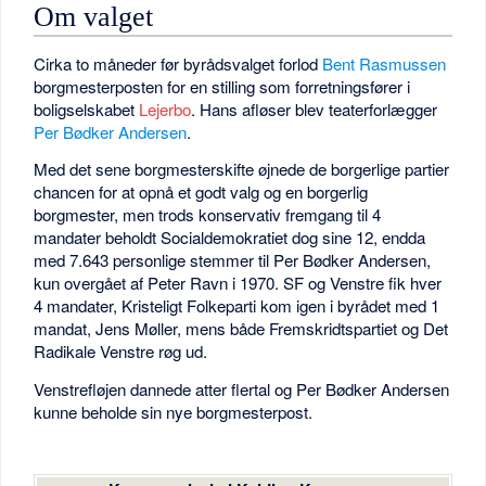
Om valget
Cirka to måneder før byrådsvalget forlod
Bent Rasmussen
borgmesterposten for en stilling som forretningsfører i
boligselskabet
Lejerbo
. Hans afløser blev teaterforlægger
Per Bødker Andersen
.
Med det sene borgmesterskifte øjnede de borgerlige partier
chancen for at opnå et godt valg og en borgerlig
borgmester, men trods konservativ fremgang til 4
mandater beholdt Socialdemokratiet dog sine 12, endda
med 7.643 personlige stemmer til Per Bødker Andersen,
kun overgået af Peter Ravn i 1970. SF og Venstre fik hver
4 mandater, Kristeligt Folkeparti kom igen i byrådet med 1
mandat, Jens Møller, mens både Fremskridtspartiet og Det
Radikale Venstre røg ud.
Venstrefløjen dannede atter flertal og Per Bødker Andersen
kunne beholde sin nye borgmesterpost.