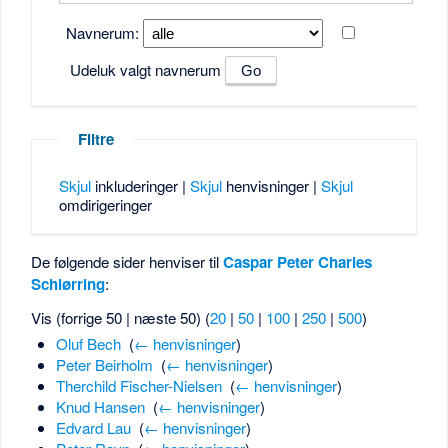
Navnerum:
Udeluk valgt navnerum
Filtre
Skjul
inkluderinger |
Skjul
henvisninger |
Skjul
omdirigeringer
De følgende sider henviser til
Caspar Peter Charles
Schiørring
:
Vis (forrige 50 | næste 50) (
20
|
50
|
100
|
250
|
500
)
Oluf Bech
‎
(
← henvisninger
)
Peter Beirholm
‎
(
← henvisninger
)
Therchild Fischer-Nielsen
‎
(
← henvisninger
)
Knud Hansen
‎
(
← henvisninger
)
Edvard Lau
‎
(
← henvisninger
)