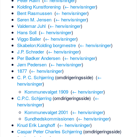
Peter Ravn
‎
(
← henvisninger
)
Kolding Kunstforening
‎
(
← henvisninger
)
Bent Rasmussen
‎
(
← henvisninger
)
Søren M. Jensen
‎
(
← henvisninger
)
Valdemar Juhl
‎
(
← henvisninger
)
Hans Soll
‎
(
← henvisninger
)
Viggo Baller
‎
(
← henvisninger
)
Skabelon:Kolding borgmestre
‎
(
← henvisninger
)
J.P. Schrøder
‎
(
← henvisninger
)
Per Bødker Andersen
‎
(
← henvisninger
)
Jørn Pedersen
‎
(
← henvisninger
)
1877
‎
(
← henvisninger
)
C. P. C. Schjørring
(omdirigeringsside) ‎
(
←
henvisninger
)
Kommunevalget 1909
‎
(
← henvisninger
)
C.P.C. Schjørring
(omdirigeringsside) ‎
(
←
henvisninger
)
Kommunevalget 2001
‎
(
← henvisninger
)
Sundhedskommissionen
‎
(
← henvisninger
)
Knud Erik Langhoff
‎
(
← henvisninger
)
Caspar Peter Charles Schjørring
(omdirigeringsside) ‎