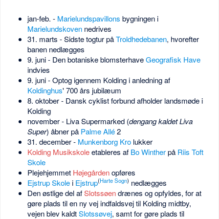
jan-feb. -
Marielundspavillons
bygningen i
Marielundskoven
nedrives
31. marts - Sidste togtur på
Troldhedebanen
, hvorefter
banen nedlægges
9. juni - Den botaniske blomsterhave
Geografisk Have
indvies
9. juni - Optog igennem Kolding i anledning af
Koldinghus
' 700 års jubilæum
8. oktober - Dansk cyklist forbund afholder landsmøde i
Kolding
november - Liva Supermarked (
dengang kaldet Liva
Super
) åbner på
Palme Allé
2
31. december -
Munkenborg Kro
lukker
Kolding Musikskole
etableres af
Bo Winther
på
Riis Toft
Skole
Plejehjemmet
Højegården
opføres
(
Harte Sogn
)
Ejstrup Skole
i
Ejstrup
nedlægges
Den østlige del af
Slotssøen
drænes og opfyldes, for at
gøre plads til en ny vej indfaldsvej til Kolding midtby,
vejen blev kaldt
Slotssøvej
, samt for gøre plads til