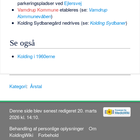
parkeringspladser ved
Ejlersvej
Vamdrup Kommune
etableres (se:
Vamdrup
Kommunevåben
)
Kolding Sydbanegård nedrives (se:
Kolding Sydbaner
)
Se også
Kolding i 1960erne
Kategori
:
Årstal
Denne side blev senest redigeret 20. marts
2026 kl. 14:10.
Behandling af personlige oplysninger
Om
KoldingWiki
Forbehold