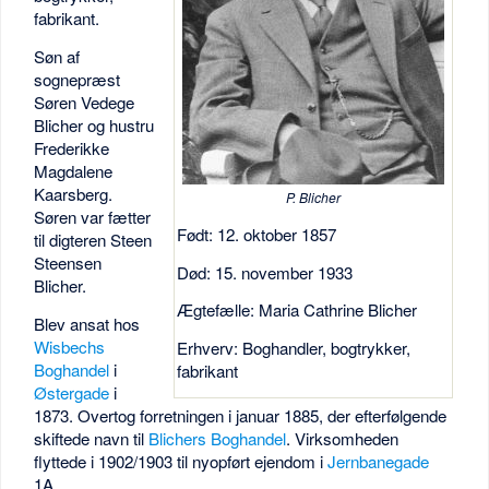
fabrikant.
Søn af
sognepræst
Søren Vedege
Blicher og hustru
Frederikke
Magdalene
Kaarsberg.
P. Blicher
Søren var fætter
Født: 12. oktober 1857
til digteren Steen
Steensen
Død: 15. november 1933
Blicher.
Ægtefælle: Maria Cathrine Blicher
Blev ansat hos
Wisbechs
Erhverv: Boghandler, bogtrykker,
Boghandel
i
fabrikant
Østergade
i
1873. Overtog forretningen i januar 1885, der efterfølgende
skiftede navn til
Blichers Boghandel
. Virksomheden
flyttede i 1902/1903 til nyopført ejendom i
Jernbanegade
1A.