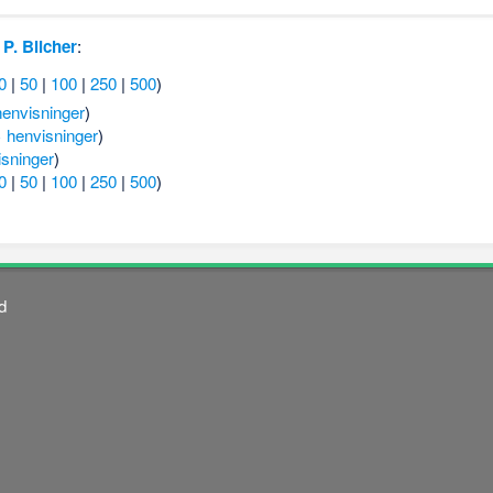
l
P. Blicher
:
0
|
50
|
100
|
250
|
500
)
envisninger
)
 henvisninger
)
sninger
)
0
|
50
|
100
|
250
|
500
)
d