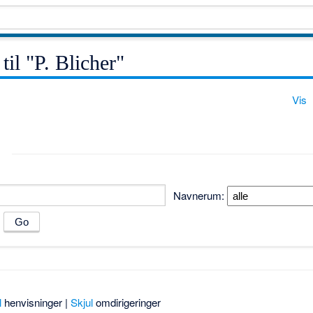
 til "P. Blicher"
Vis
Navnerum:
m
l
henvisninger |
Skjul
omdirigeringer