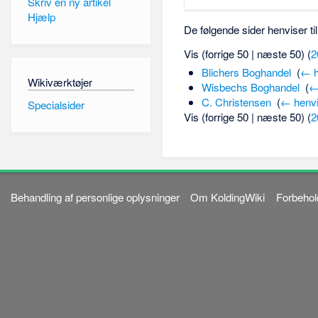
Skriv en ny artikel
Hjælp
De følgende sider henviser ti
Vis (forrige 50 | næste 50) (
2
Blichers Boghandel
‎
(
← h
Wikiværktøjer
Wisbechs Boghandel
‎
(
←
C. Christensen
‎
(
← henvi
Specialsider
Vis (forrige 50 | næste 50) (
2
Behandling af personlige oplysninger
Om KoldingWiki
Forbehol