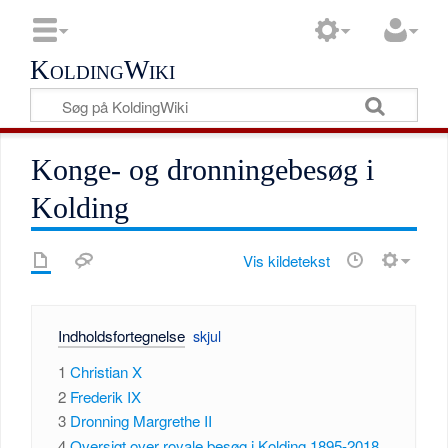
KoldingWiki
Konge- og dronningebesøg i
Kolding
Vis kildetekst
Indholdsfortegnelse
1
Christian X
2
Frederik IX
3
Dronning Margrethe II
4
Oversigt over royale besøg i Kolding 1895-2018