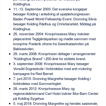
Koldinghus.
11.-13. September 2003: Det svenske kongepar
besøger Kolding i anledning af spejderkongressen
Baden Powell World Fellowship Event. Dronning Silvia
besøger Kolding Rådhus og Christiansfeld. Middag på
Koldinghus.
25. november 2004: Kronprinsesse Mary indvieer
plejecentret Teglgårdsparken og mødte sammen med
kronprins Frederik ofrene fra Seestkatastrofen på
Bakkeskolen.
29. marts 2008: Kronprinsen deltager i arrangementet
”Koldinghus Brand” i 200-året for slottets brand.
3. september 2008: Kronprinsesse Mary besøger
Vonsild Sogneskole i forbindelse med anti-mobning
kampagne fra Red Barnet
7. juni 2010: Dronning Margrethe besøger Kolding i
forbindelse med Sommertogtet.
28. marts 2012: Kronprinsesse Mary og
regionsrådsformand Carl Holst indvier Mor-Barn Center
på Kolding Sygehus
5. maj 2018: Dronning Margrethe og hendes søskende,