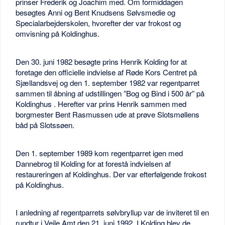
prinser Frederik og Joachim med. Om formiddagen
besøgtes Anni og Bent Knudsens Sølvsmedie og
Specialarbejderskolen, hvorefter der var frokost og
omvisning på Koldinghus.
Den 30. juni 1982 besøgte prins Henrik Kolding for at
foretage den officielle indvielse af Røde Kors Centret på
Sjællandsvej og den 1. september 1982 var regentparret
sammen til åbning af udstillingen ”Bog og Bind i 500 år” på
Koldinghus . Herefter var prins Henrik sammen med
borgmester Bent Rasmussen ude at prøve Slotsmøllens
båd på Slotssøen.
Den 1. september 1989 kom regentparret igen med
Dannebrog til Kolding for at forestå indvielsen af
restaureringen af Koldinghus. Der var efterfølgende frokost
på Koldinghus.
I anledning af regentparrets sølvbryllup var de inviteret til en
rundtur i Vejle Amt den 21. juni 1992. I Kolding blev de