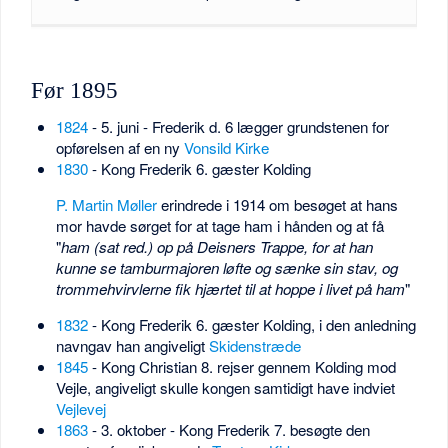
Før 1895
1824
- 5. juni - Frederik d. 6 lægger grundstenen for
opførelsen af en ny
Vonsild Kirke
1830
- Kong Frederik 6. gæster Kolding
P. Martin Møller
erindrede i 1914 om besøget at hans
mor havde sørget for at tage ham i hånden og at få
"
ham (sat red.) op på Deisners Trappe, for at han
kunne se tamburmajoren løfte og sænke sin stav, og
trommehvirvlerne fik hjærtet til at hoppe i livet på ham
"
1832
- Kong Frederik 6. gæster Kolding, i den anledning
navngav han angiveligt
Skidenstræde
1845
- Kong Christian 8. rejser gennem Kolding mod
Vejle, angiveligt skulle kongen samtidigt have indviet
Vejlevej
1863
- 3. oktober - Kong Frederik 7. besøgte den