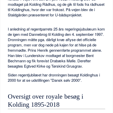
modtaget på Kolding Rådhus, og de gik til fods fra rådhuset
til Koldinghus, hvor der var frokost. På vejen blev de i
Staldgården præsenteret for U-bådsprojektet.
I anledning af regentparrets 25 års regeringsjubulæum kom
de igen med Dannebrog til Kolding den 4. september 1997.
Dronningen måtte pga. dårligt knæ aflyse det officielle
program, men var dog nede på kajen for at hilse på de
fremmødte. Prins Henrik gennemførte programmet alene.
Han blev i Lunderskov modtaget af borgmester Bent
Bechmann og fik forevist Drabæks Mølle. Derefter
besøgtes Egtved Kirke og Tørskind Grusgrav.
Siden regentjubilæet har dronningen besøgt Koldinghus i
2000 for at se udstillingen ”Dansk sølv 2000”.
Oversigt over royale besøg i
Kolding 1895-2018