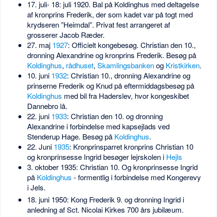
17. juli- 18: juli 1920. Bal på Koldinghus med deltagelse
af kronprins Frederik, der som kadet var på togt med
krydseren ”Heimdal”. Privat fest arrangeret af
grosserer Jacob Ræder.
27. maj
1927
: Officielt kongebesøg. Christian den 10.,
dronning Alexandrine og kronprins Frederik. Besøg på
Koldinghus
,
rådhuset
,
Skamlingsbanken
og
Kristkirken
.
10. juni
1932
: Christian 10., dronning Alexandrine og
prinserne Frederik og Knud på eftermiddagsbesøg på
Koldinghus
med bil fra Haderslev, hvor kongeskibet
Dannebro lå.
22. juni
1933
: Christian den 10. og dronning
Alexandrine i forbindelse med kapsejlads ved
Stenderup Hage. Besøg på
Koldinghus
.
22. Juni
1935
: Kronprinsparret kronprins Christian 10
og kronprinsesse Ingrid besøger lejrskolen i
Hejls
3. oktober 1935: Christian 10. Og kronprinsesse Ingrid
på
Koldinghus
- formentlig i forbindelse med Kongerevy
i Jels.
18. juni 1950: Kong Frederik 9. og dronning Ingrid i
anledning af Sct. Nicolai Kirkes 700 års jubilæum.