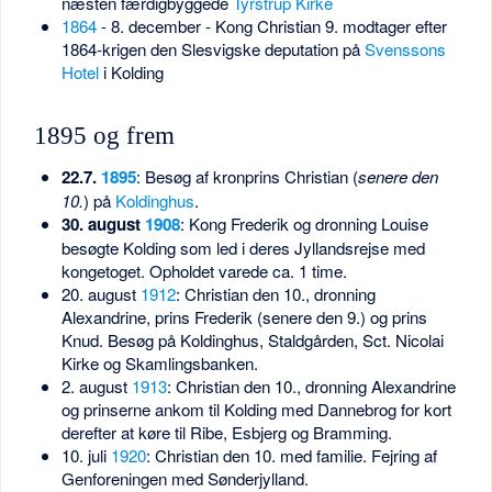
næsten færdigbyggede
Tyrstrup Kirke
1864
- 8. december - Kong Christian 9. modtager efter
1864-krigen den Slesvigske deputation på
Svenssons
Hotel
i Kolding
1895 og frem
22.7.
1895
: Besøg af kronprins Christian (
senere den
10.
) på
Koldinghus
.
30. august
1908
: Kong Frederik og dronning Louise
besøgte Kolding som led i deres Jyllandsrejse med
kongetoget. Opholdet varede ca. 1 time.
20. august
1912
: Christian den 10., dronning
Alexandrine, prins Frederik (senere den 9.) og prins
Knud. Besøg på Koldinghus, Staldgården, Sct. Nicolai
Kirke og Skamlingsbanken.
2. august
1913
: Christian den 10., dronning Alexandrine
og prinserne ankom til Kolding med Dannebrog for kort
derefter at køre til Ribe, Esbjerg og Bramming.
10. juli
1920
: Christian den 10. med familie. Fejring af
Genforeningen med Sønderjylland.