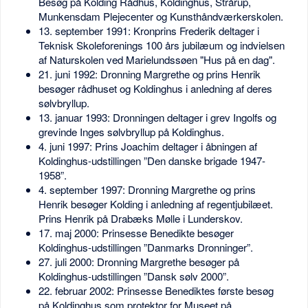
Besøg på Kolding Rådhus, Koldinghus, Strårup,
Munkensdam Plejecenter og Kunsthåndværkerskolen.
13. september 1991: Kronprins Frederik deltager i
Teknisk Skoleforenings 100 års jubilæum og indvielsen
af Naturskolen ved Marielundssøen "Hus på en dag".
21. juni 1992: Dronning Margrethe og prins Henrik
besøger rådhuset og Koldinghus i anledning af deres
sølvbryllup.
13. januar 1993: Dronningen deltager i grev Ingolfs og
grevinde Inges sølvbryllup på Koldinghus.
4. juni 1997: Prins Joachim deltager i åbningen af
Koldinghus-udstillingen ”Den danske brigade 1947-
1958”.
4. september 1997: Dronning Margrethe og prins
Henrik besøger Kolding i anledning af regentjubilæet.
Prins Henrik på Drabæks Mølle i Lunderskov.
17. maj 2000: Prinsesse Benedikte besøger
Koldinghus-udstillingen ”Danmarks Dronninger”.
27. juli 2000: Dronning Margrethe besøger på
Koldinghus-udstillingen ”Dansk sølv 2000”.
22. februar 2002: Prinsesse Benediktes første besøg
på Koldinghus som protektor for Museet på