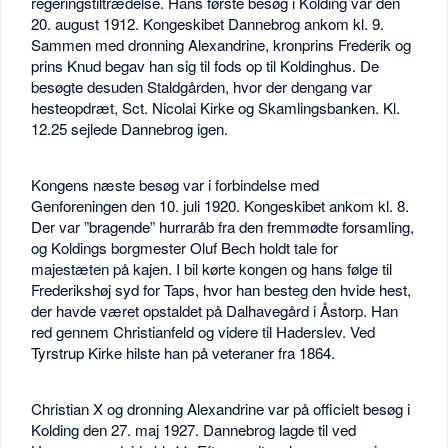
regeringstiltrædelse. Hans første besøg i Kolding var den
20. august 1912. Kongeskibet Dannebrog ankom kl. 9.
Sammen med dronning Alexandrine, kronprins Frederik og
prins Knud begav han sig til fods op til Koldinghus. De
besøgte desuden Staldgården, hvor der dengang var
hesteopdræt, Sct. Nicolai Kirke og Skamlingsbanken. Kl.
12.25 sejlede Dannebrog igen.
Kongens næste besøg var i forbindelse med
Genforeningen den 10. juli 1920. Kongeskibet ankom kl. 8.
Der var ”bragende” hurraråb fra den fremmødte forsamling,
og Koldings borgmester Oluf Bech holdt tale for
majestæten på kajen. I bil kørte kongen og hans følge til
Frederikshøj syd for Taps, hvor han besteg den hvide hest,
der havde været opstaldet på Dalhavegård i Åstorp. Han
red gennem Christianfeld og videre til Haderslev. Ved
Tyrstrup Kirke hilste han på veteraner fra 1864.
Christian X og dronning Alexandrine var på officielt besøg i
Kolding den 27. maj 1927. Dannebrog lagde til ved