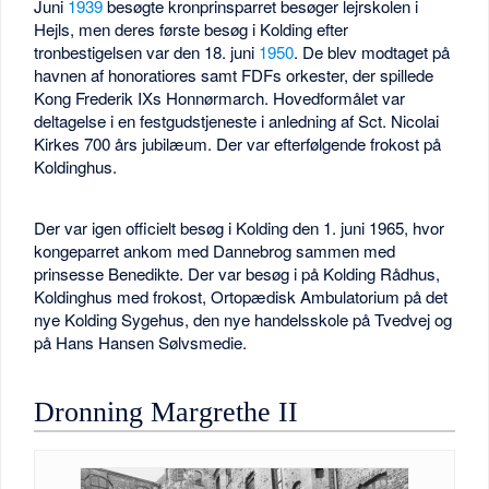
Juni
1939
besøgte kronprinsparret besøger lejrskolen i
Hejls, men deres første besøg i Kolding efter
tronbestigelsen var den 18. juni
1950
. De blev modtaget på
havnen af honoratiores samt FDFs orkester, der spillede
Kong Frederik IXs Honnørmarch. Hovedformålet var
deltagelse i en festgudstjeneste i anledning af Sct. Nicolai
Kirkes 700 års jubilæum. Der var efterfølgende frokost på
Koldinghus.
Der var igen officielt besøg i Kolding den 1. juni 1965, hvor
kongeparret ankom med Dannebrog sammen med
prinsesse Benedikte. Der var besøg i på Kolding Rådhus,
Koldinghus med frokost, Ortopædisk Ambulatorium på det
nye Kolding Sygehus, den nye handelsskole på Tvedvej og
på Hans Hansen Sølvsmedie.
Dronning Margrethe II