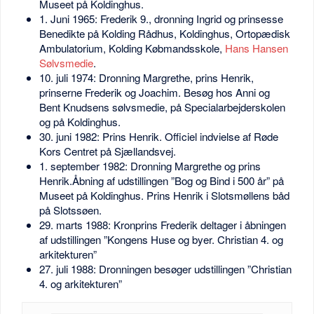
Museet på Koldinghus.
1. Juni 1965: Frederik 9., dronning Ingrid og prinsesse
Benedikte på Kolding Rådhus, Koldinghus, Ortopædisk
Ambulatorium, Kolding Købmandsskole,
Hans Hansen
Sølvsmedie
.
10. juli 1974: Dronning Margrethe, prins Henrik,
prinserne Frederik og Joachim. Besøg hos Anni og
Bent Knudsens sølvsmedie, på Specialarbejderskolen
og på Koldinghus.
30. juni 1982: Prins Henrik. Officiel indvielse af Røde
Kors Centret på Sjællandsvej.
1. september 1982: Dronning Margrethe og prins
Henrik.Åbning af udstillingen ”Bog og Bind i 500 år” på
Museet på Koldinghus. Prins Henrik i Slotsmøllens båd
på Slotssøen.
29. marts 1988: Kronprins Frederik deltager i åbningen
af udstillingen ”Kongens Huse og byer. Christian 4. og
arkitekturen”
27. juli 1988: Dronningen besøger udstillingen ”Christian
4. og arkitekturen”