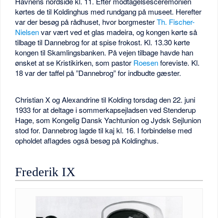
Havnens nordside kl. 11. Efter modtagelsesceremonien
kørtes de til Koldinghus med rundgang på museet. Herefter
var der besøg på rådhuset, hvor borgmester
Th. Fischer-
Nielsen
var vært ved et glas madeira, og kongen kørte så
tilbage til Dannebrog for at spise frokost. Kl. 13.30 kørte
kongen til Skamlingsbanken. På vejen tilbage havde han
ønsket at se Kristikirken, som pastor
Roesen
foreviste. Kl.
18 var der taffel på ”Dannebrog” for indbudte gæster.
Christian X og Alexandrine til Kolding torsdag den 22. juni
1933 for at deltage i sommerkapsejladsen ved Stenderup
Hage, som Kongelig Dansk Yachtunion og Jydsk Sejlunion
stod for. Dannebrog lagde til kaj kl. 16. I forbindelse med
opholdet aflagdes også besøg på Koldinghus.
Frederik IX