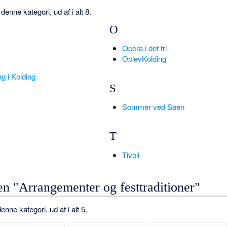
enne kategori, ud af i alt 8.
O
Opera i det fri
OplevKolding
g i Kolding
S
Sommer ved Søen
T
Tivoli
en "Arrangementer og festtraditioner"
enne kategori, ud af i alt 5.