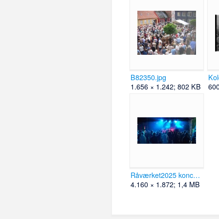
B82350.jpg
Kol
1.656 × 1.242; 802 KB
600
Råværket2025 koncert getdown.jpg
4.160 × 1.872; 1,4 MB