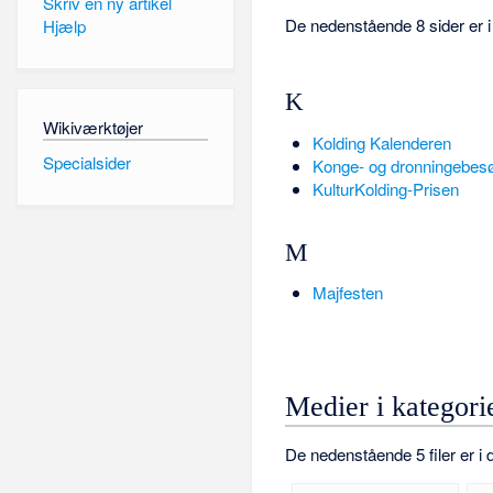
Skriv en ny artikel
De nedenstående 8 sider er i d
Hjælp
K
Wikiværktøjer
Kolding Kalenderen
Specialsider
Konge- og dronningebesø
KulturKolding-Prisen
M
Majfesten
Medier i kategori
De nedenstående 5 filer er i d