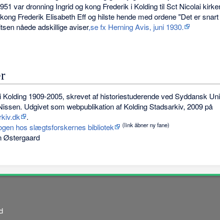
951 var dronning Ingrid og kong Frederik i Kolding til Sct Nicolai kir
ng Frederik Elisabeth Eff og hilste hende med ordene "Det er snart 
itsen nåede adskillige aviser
,se fx Herning Avis, juni 1930.
er
e i Kolding 1909-2005, skrevet af historiestuderende ved Syddansk Univ
issen. Udgivet som webpublikation af Kolding Stadsarkiv, 2009 på
rkiv.dk
.
(link åbner ny fane)
ogen hos slægtsforskernes bibliotek
n Østergaard
d