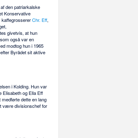
 af den patriarkalske
et Konservative
, kaffegrosserer
Chr. Eff
,
get,
es givetvis, at hun
, som også var en
rved modtog hun i 1965
fter Byrådet sit aktive
elsen i Kolding. Hun var
e Elisabeth og Ella Eff
 medførte dette en lang
t være divisionschef for