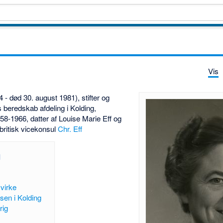
Vis
4 - død 30. august 1981), stifter og
beredskab afdeling i Kolding,
58-1966, datter af Louise Marie Eff og
britisk vicekonsul
Chr. Eff
 virke
en i Kolding
rig