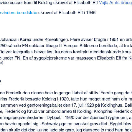
ide busser kom til Kolding skrevet af Elisabeth Eff
Vejle Amts årbo
kvinders beredskab
skrevet af Elisabeth Eff i 1946.
Jutlandia i Korea under Koreakrigen. Flere aviser bragte i 1951 en artik
 250 sårede FN soldater tilbage til Europa. Artiklerne berettede, at tre
De var telegrafisk blevet løst fra deres kontrakt med dansk røde kors 
 under FN. En af sygeplejerskerne var massøsen Elisabeth Eff fra K
ne)
e
e Frederik den niende hele to gange i løbet af sit liv. Første gang da
ins Frederik besøgte Kolding i 1920, talte hun meget med ham om m
sammen ved genforeningsballet den 17. juli 1920 på Koldinghus. Ballet
er, Frederik og Knud var ombord anløb til Kolding. Kronprins Frederik 
ningsbegivenhederne i Dybbøl. I 1920 var der åbenbart rygter om, a
nere havde opholdt sig i Schweiz pga en uønsket graviditet. Rygtet blev
an skulle det dog kunne lade sig gøre, jeg dansede jo med ham hele 