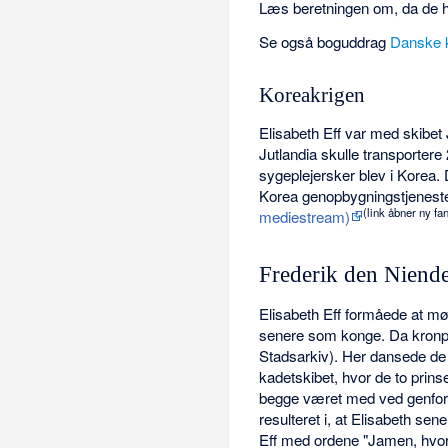
Læs beretningen om, da de hv
Se også boguddrag
Danske 
Koreakrigen
Elisabeth Eff var med skibet 
Jutlandia skulle transportere
sygeplejersker blev i Korea. 
Korea genopbygningstjeneste
(link åbner ny fa
mediestream)
Frederik den Niend
Elisabeth Eff formåede at mød
senere som konge. Da kronpr
Stadsarkiv). Her dansede de 
kadetskibet, hvor de to prins
begge været med ved genfore
resulteret i, at Elisabeth se
Eff med ordene "Jamen, hvord