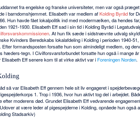
suddannet fra engelske og franske universiteter, men var også præget
ede i barndomshjemmet. Elisabeth var medlem af
Kolding Byråd
for D
966. Hun havde fået lokalpolitik ind med modermælken, da hendes far
den 1921-1930. Elisabeth Eff sad i sin tid i Kolding Byråd i Legatudval
vilforsvarskommissionen
. At hun fik sæde i sidstnævnte udvalg skyldt
ske Kvinders Beredskabs lokalafdeling i Kolding i perioden 1940-51
af. Efter formandsposten forsatte hun som almindeligt medlem, og de
s hæders-tegn. I Civilforsvarsforbundet forsatte hun også i mange år e
Elisabeth Eff senere kom til at virke aktivt var i
Foreningen Norden
.
Kolding
råd så var Elisabeth Eff gennem hele sit liv engageret i spejderbevæg
igespejderkorps 1. Trop i 1936, hvor hun aktivt tog del i arbejdet. Båd
e efter moderens død. Grundet Elisabeth Eff vedvarende engagement
. Udover at være leder af pigespejderne i Kolding, opnåede hun også a
lding Stadsarkiv)