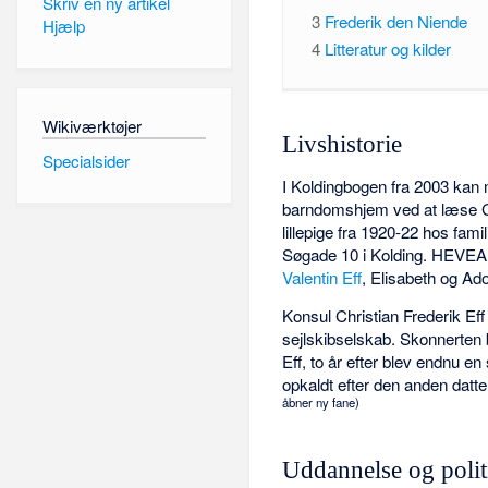
Skriv en ny artikel
3
Frederik den Niende
Hjælp
4
Litteratur og kilder
Wikiværktøjer
Livshistorie
Specialsider
I Koldingbogen fra 2003 kan m
barndomshjem ved at læse 
lillepige fra 1920-22 hos fa
Søgade 10 i Kolding. HEVEA
Valentin Eff
, Elisabeth og Ado
Konsul Christian Frederik Eff 
sejlskibselskab. Skonnerten b
Eff, to år efter blev endnu e
opkaldt efter den anden datte
åbner ny fane)
Uddannelse og polit