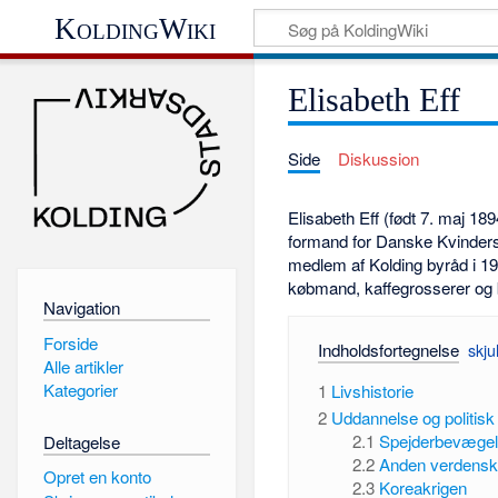
KoldingWiki
Elisabeth Eff
Side
Diskussion
Elisabeth Eff (født 7. maj 189
formand for Danske Kvinders 
medlem af Kolding byråd i 19
købmand, kaffegrosserer og 
Navigation
Forside
Indholdsfortegnelse
Alle artikler
Kategorier
1
Livshistorie
2
Uddannelse og politisk
2.1
Spejderbevægels
Deltagelse
2.2
Anden verdensk
Opret en konto
2.3
Koreakrigen