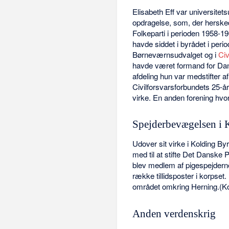
Elisabeth Eff var universitet
opdragelse, som, der hersk
Folkeparti i perioden 1958-1
havde siddet i byrådet i perio
Børneværnsudvalget og i
Ci
havde været formand for Dan
afdeling hun var medstifter 
Civilforsvarsforbundets 25-år
virke. En anden forening hvor 
Spejderbevægelsen i 
Udover sit virke i Kolding By
med til at stifte Det Danske P
blev medlem af pigespejdern
række tillidsposter i korpset
området omkring Herning.(Ko
Anden verdenskrig