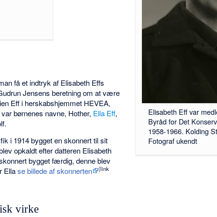
an få et indtryk af Elisabeth Effs
Gudrun Jensens beretning om at være
milien Eff i herskabshjemmet HEVEA,
Elisabeth Eff var med
 var børnenes navne, Hother,
Ella Eff
,
Byråd for Det Konserv
lf.
1958-1966. Kolding St
fik i 1914 bygget en skonnert til sit
Fotograf ukendt
lev opkaldt efter datteren Elisabeth
n skonnert bygget færdig, denne blev
(link
r Ella
se billede af skonnerten
isk virke