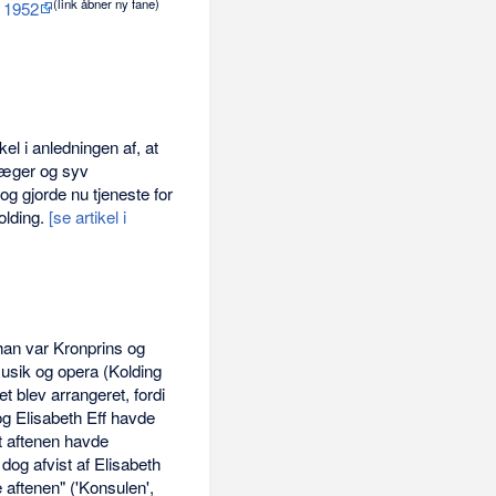
(link åbner ny fane)
g 1952
el i anledningen af, at
 læger og syv
og gjorde nu tjeneste for
olding.
[se artikel i
 han var Kronprins og
usik og opera (Kolding
 blev arrangeret, fordi
og Elisabeth Eff havde
t aftenen havde
 dog afvist af Elisabeth
aftenen" ('Konsulen',