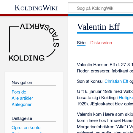
KoldingWiki
Valentin Eff
Side
Diskussion
Valentin Hansen Eff (f. 27-3
Reder, grosserer, fabrikant o
Søn af konsul
Christian Eff
og
Navigation
Gift 6. januar 1928 med Val
Forside
bosatte sig i Kolding i
Hellig
Alle artikler
1929). Ægteskabet blev opløs
Kategorier
Valentin kom i lære som skib
Deltagelse
kom i lære hos firmaet Hansen
Margarinefabrikken "Alfa" i V
Opret en konto
erklæret umyndig. Han rejste