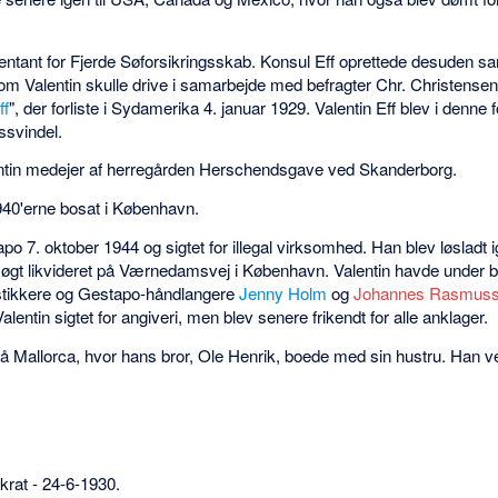
entant for Fjerde Søforsikringsskab. Konsul Eff oprettede desuden 
om Valentin skulle drive i samarbejde med befragter Chr. Christensen
ff
", der forliste i Sydamerika 4. januar 1929. Valentin Eff blev i denne 
gssvindel.
lentin medejer af herregården Herschendsgave ved Skanderborg.
1940'erne bosat i København.
apo 7. oktober 1944 og sigtet for illegal virksomhed. Han blev løsladt i
øgt likvideret på Værnedamsvej i København. Valentin havde under
e stikkere og Gestapo-håndlangere
Jenny Holm
og
Johannes Rasmus
alentin sigtet for angiveri, men blev senere frikendt for alle anklager.
å Mallorca, hvor hans bror, Ole Henrik, boede med sin hustru. Han ven
rat - 24-6-1930.