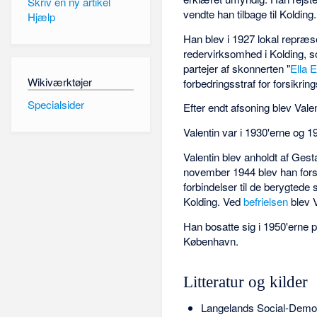
Skriv en ny artikel
vendte han tilbage til Kolding.
Hjælp
Han blev i 1927 lokal repræs
redervirksomhed i Kolding, s
partejer af skonnerten "
Ella E
Wikiværktøjer
forbedringsstraf for forsikrin
Specialsider
Efter endt afsoning blev Va
Valentin var i 1930'erne og 
Valentin blev anholdt af Gest
november 1944 blev han fors
forbindelser til de berygted
Kolding. Ved
befrielsen
blev V
Han bosatte sig i 1950'erne p
København.
Litteratur og kilder
Langelands Social-Demok