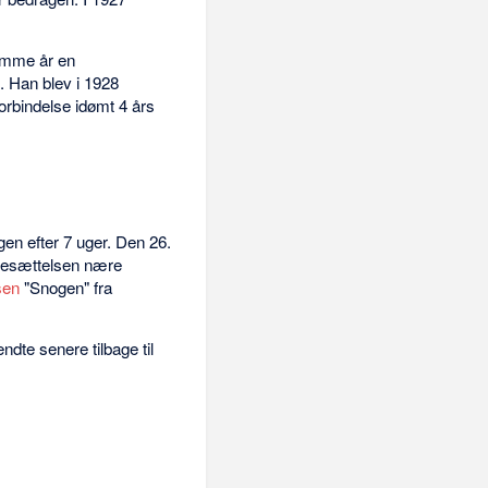
samme år en
. Han blev i 1928
forbindelse idømt 4 års
gen efter 7 uger. Den 26.
 besættelsen nære
sen
"Snogen" fra
dte senere tilbage til