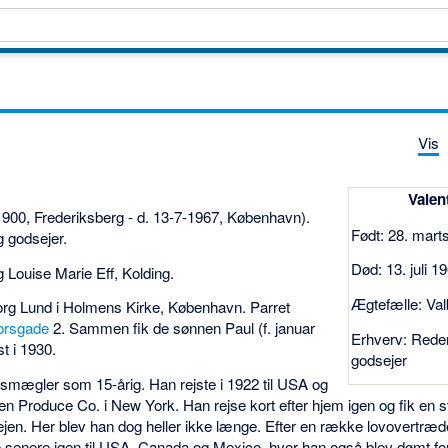
Vis
Valen
-1900, Frederiksberg - d. 13-7-1967, København).
Født: 28. mart
g godsejer.
Død: 13. juli 1
 Louise Marie Eff, Kolding.
Ægtefælle: Va
borg Lund i Holmens Kirke, København. Parret
korsgade
2. Sammen fik de sønnen Paul (f. januar
Erhverv: Reder,
t i 1930.
godsejer
smægler som 15-årig. Han rejste i 1922 til USA og
 Produce Co. i New York. Han rejse kort efter hjem igen og fik en sti
ejen. Her blev han dog heller ikke længe. Efter en række lovovertræde
 senere igen til USA, Canada og Mexico, hvor han også blev dømt for