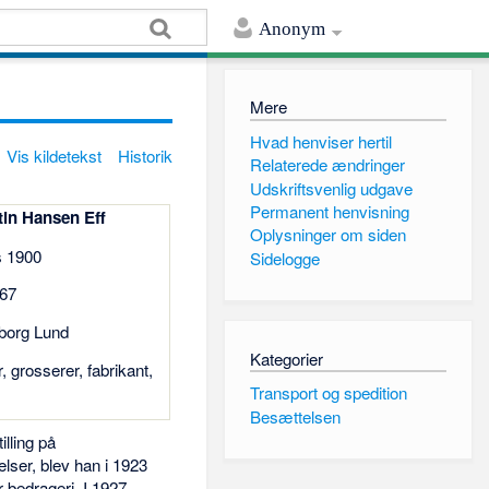
Anonym
Mere
Hvad henviser hertil
Vis kildetekst
Historik
Relaterede ændringer
Udskriftsvenlig udgave
Permanent henvisning
tin Hansen Eff
Oplysninger om siden
s 1900
Sidelogge
967
lborg Lund
Kategorier
 grosserer, fabrikant,
Transport og spedition
Besættelsen
lling på
lser, blev han i 1923
 bedrageri. I 1927