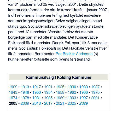
var 31 pladser imod 25 ved valget i 2001. Dette skyldtes
kommunalreformen, der skulle træde i kraft 1. januar 2007.
Indtil reformens implementering hed byrådet endvidere
sammenlægningsudvalget. Selve valghandlingen betød
status quo. Socialdemokratiet blev igen byrådets største
parti med 12 mandater. Venstre forblev det største
borgerlige parti med otte mandater. Det Konservative
Folkeparti fik 4 mandater. Dansk Folkeparti fik 3 mandater,
mens Socialistisk Folkeparti og Det Radikale Venstre hver
fik 2 mandater. Borgmester
Per Bødker Andersen
(s)
kunne herefter fortsætte som byens førstemand.
Kommunalvalg i Kolding Kommune
1909
•
1913
•
1917
•
1921
•
1925
•
1930
•
1933
•
1937
•
1943
•
1946
•
1950
•
1954
•
1958
•
1962
•
1966
•
1970
•
1974
•
1978
•
1981
•
1985
•
1989
•
1993
•
1997
•
2001
•
2005
•
2009
•
2013
•
2017
•
2021
•
2025
•
2029