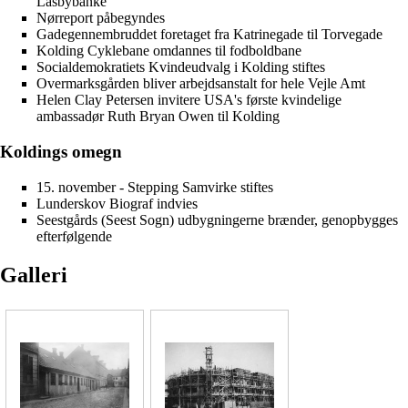
Låsbybanke
Nørreport
påbegyndes
Gadegennembruddet foretaget fra
Katrinegade
til
Torvegade
Kolding Cyklebane
omdannes til fodboldbane
Socialdemokratiets Kvindeudvalg i Kolding
stiftes
Overmarksgården
bliver arbejdsanstalt for hele
Vejle Amt
Helen Clay Petersen
invitere USA's første kvindelige
ambassadør Ruth Bryan Owen til Kolding
Koldings omegn
15. november -
Stepping Samvirke
stiftes
Lunderskov Biograf
indvies
Seestgårds
(
Seest Sogn
) udbygningerne
brænder
, genopbygges
efterfølgende
Galleri