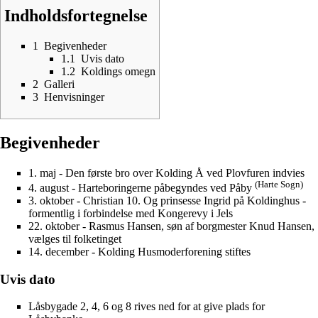
Indholdsfortegnelse
1
Begivenheder
1.1
Uvis dato
1.2
Koldings omegn
2
Galleri
3
Henvisninger
Begivenheder
1. maj - Den første bro over Kolding Å ved
Plovfuren
indvies
(
Harte Sogn
)
4. august -
Harteboringerne
påbegyndes ved
Påby
3. oktober - Christian 10. Og prinsesse Ingrid på
Koldinghus
-
formentlig i forbindelse med Kongerevy i Jels
22. oktober -
Rasmus Hansen
, søn af borgmester
Knud Hansen
,
vælges til folketinget
14. december -
Kolding Husmoderforening
stiftes
Uvis dato
Låsbygade
2, 4, 6 og 8 rives ned for at give plads for