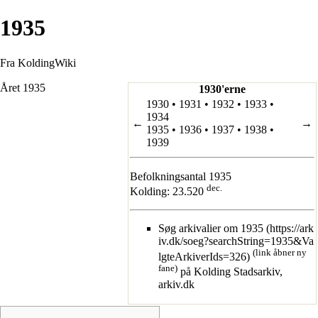
1935
Fra KoldingWiki
Året 1935
1930'erne
1930
•
1931
•
1932
•
1933
•
1934
←
→
1935
•
1936
•
1937
•
1938
•
1939
Befolkningsantal 1935
dec.
Kolding
: 23.520
Søg arkivalier om 1935
(link åbner ny
fane)
på Kolding Stadsarkiv,
arkiv.dk