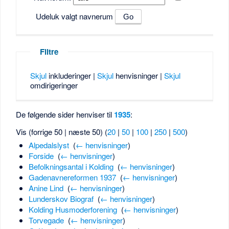
Udeluk valgt navnerum
Filtre
Skjul
inkluderinger |
Skjul
henvisninger |
Skjul
omdirigeringer
De følgende sider henviser til
1935
:
Vis (forrige 50 | næste 50) (
20
|
50
|
100
|
250
|
500
)
Alpedalslyst
‎
(
← henvisninger
)
Forside
‎
(
← henvisninger
)
Befolkningsantal i Kolding
‎
(
← henvisninger
)
Gadenavnereformen 1937
‎
(
← henvisninger
)
Anine Lind
‎
(
← henvisninger
)
Lunderskov Biograf
‎
(
← henvisninger
)
Kolding Husmoderforening
‎
(
← henvisninger
)
Torvegade
‎
(
← henvisninger
)