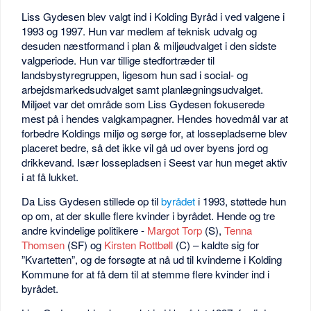
Liss Gydesen blev valgt ind i Kolding Byråd i ved valgene i
1993 og 1997. Hun var medlem af teknisk udvalg og
desuden næstformand i plan & miljøudvalget i den sidste
valgperiode. Hun var tillige stedfortræder til
landsbystyregruppen, ligesom hun sad i social- og
arbejdsmarkedsudvalget samt planlægningsudvalget.
Miljøet var det område som Liss Gydesen fokuserede
mest på i hendes valgkampagner. Hendes hovedmål var at
forbedre Koldings miljø og sørge for, at lossepladserne blev
placeret bedre, så det ikke vil gå ud over byens jord og
drikkevand. Især lossepladsen i Seest var hun meget aktiv
i at få lukket.
Da Liss Gydesen stillede op til
byrådet
i 1993, støttede hun
op om, at der skulle flere kvinder i byrådet. Hende og tre
andre kvindelige politikere -
Margot Torp
(S),
Tenna
Thomsen
(SF) og
Kirsten Rottbøll
(C) – kaldte sig for
”Kvartetten”, og de forsøgte at nå ud til kvinderne i Kolding
Kommune for at få dem til at stemme flere kvinder ind i
byrådet.