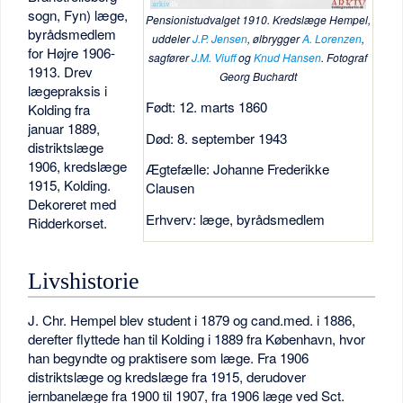
sogn, Fyn) læge,
Pensionistudvalget 1910. Kredslæge Hempel,
byrådsmedlem
uddeler
J.P. Jensen
, ølbrygger
A. Lorenzen
,
for Højre 1906-
sagfører
J.M. Viuff
og
Knud Hansen
. Fotograf
1913. Drev
Georg Buchardt
lægepraksis i
Født: 12. marts 1860
Kolding fra
januar 1889,
Død: 8. september 1943
distriktslæge
1906, kredslæge
Ægtefælle: Johanne Frederikke
1915, Kolding.
Clausen
Dekoreret med
Erhverv: læge, byrådsmedlem
Ridderkorset.
Livshistorie
J. Chr. Hempel blev student i 1879 og cand.med. i 1886,
derefter flyttede han til Kolding i 1889 fra København, hvor
han begyndte og praktisere som læge. Fra 1906
distriktslæge og kredslæge fra 1915, derudover
jernbanelæge fra 1900 til 1907, fra 1906 læge ved Sct.