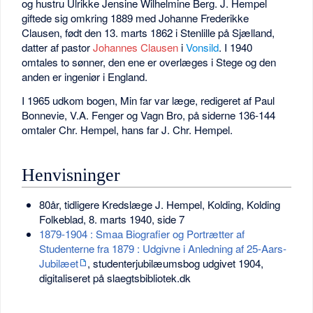
og hustru Ulrikke Jensine Wilhelmine Berg. J. Hempel
giftede sig omkring 1889 med Johanne Frederikke
Clausen, født den 13. marts 1862 i Stenlille på Sjælland,
datter af pastor
Johannes Clausen
i
Vonsild
. I 1940
omtales to sønner, den ene er overlæges i Stege og den
anden er ingeniør i England.
I 1965 udkom bogen, Min far var læge, redigeret af Paul
Bonnevie, V.A. Fenger og Vagn Bro, på siderne 136-144
omtaler Chr. Hempel, hans far J. Chr. Hempel.
Henvisninger
80år, tidligere Kredslæge J. Hempel, Kolding, Kolding
Folkeblad, 8. marts 1940, side 7
1879-1904 : Smaa Biografier og Portrætter af
Studenterne fra 1879 : Udgivne i Anledning af 25-Aars-
Jubilæet
, studenterjubilæumsbog udgivet 1904,
digitaliseret på slaegtsbibliotek.dk