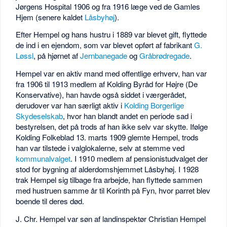
Jørgens Hospital 1906 og fra 1916 læge ved de Gamles
Hjem (senere kaldet
Låsbyhøj
).
Efter Hempel og hans hustru i 1889 var blevet gift, flyttede
de ind i en ejendom, som var blevet opført af fabrikant
G.
Løssl
, på hjørnet af
Jernbanegade
og
Gråbrødregade
.
Hempel var en aktiv mand med offentlige erhverv, han var
fra 1906 til 1913 medlem af Kolding Byråd for Højre (De
Konservative), han havde også siddet i værgerådet,
derudover var han særligt aktiv i
Kolding Borgerlige
Skydeselskab
, hvor han blandt andet en periode sad i
bestyrelsen, det på trods af han ikke selv var skytte. Ifølge
Kolding Folkeblad 13. marts 1909 glemte Hempel, trods
han var tilstede i valglokalerne, selv at stemme ved
kommunalvalget
. I 1910 medlem af pensionistudvalget der
stod for bygning af alderdomshjemmet Låsbyhøj. I 1928
trak Hempel sig tilbage fra arbejde, han flyttede sammen
med hustruen samme år til Korinth på Fyn, hvor parret blev
boende til deres død.
J. Chr. Hempel var søn af landinspektør Christian Hempel