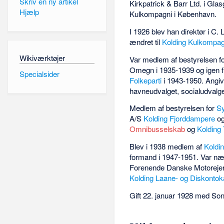
Skriv en ny artikel
Kirkpatrick & Barr Ltd. i Gl
Hjælp
Kulkompagni i København.
I 1926 blev han direktør i C.
ændret til
Kolding Kulkompag
Wikiværktøjer
Var medlem af bestyrelsen fo
Omegn i 1935-1939 og igen 
Specialsider
Folkeparti
i 1943-1950. Angi
havneudvalget, socialudvalge
Medlem af bestyrelsen for
Sy
A/S
Kolding Fjorddampere
og
Omnibusselskab
og
Kolding 
Blev i 1938 medlem af
Koldi
formand i 1947-1951. Var n
Forenende Danske Motorejer
Kolding Laane- og Diskonto
Gift 22. januar 1928 med Sonj