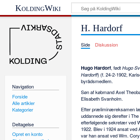
KoldingWiki
H. Hardorf
Side
Diskussion
Hugo Hardorf
, født
Hugo Sv
Hardorff
) (f. 24-2-1902, Kari
byrådsmedlem.
Navigation
Søn af købmand Axel Theoba
Forside
Elisabeth Svanholm.
Alle artikler
Efter præliminæreksamen læ
Kategorier
uddannede sig derefter i Th
efterfølgende sekretær ved 
Deltagelse
1922. Blev i 1924 ansat ved
Opret en konto
var han ansat ved Wm. Cory 