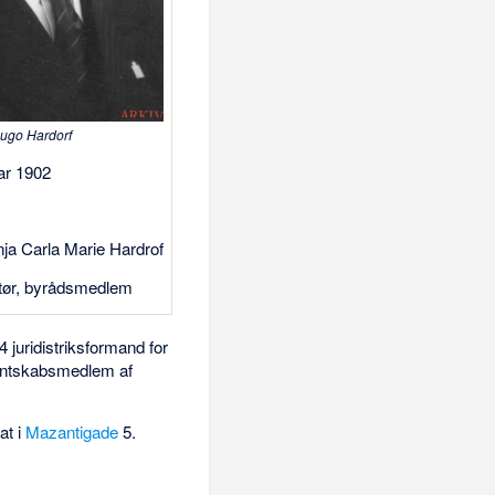
ugo Hardorf
uar 1902
ja Carla Marie Hardrof
ktør, byrådsmedlem
34 juridistriksformand for
antskabsmedlem af
at i
Mazantigade
5.