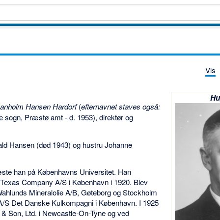
Vis
Hu
anholm Hansen Hardorf
(
efternavnet staves også:
se sogn, Præstø amt - d. 1953), direktør og
ld Hansen (død 1943) og hustru Johanne
ste han på Københavns Universitet. Han
e Texas Company A/S i København i 1920. Blev
Wahlunds Mineralolie A/B, Gøteborg og Stockholm
 A/S Det Danske Kulkompagni i København. I 1925
& Son, Ltd. i Newcastle-On-Tyne og ved