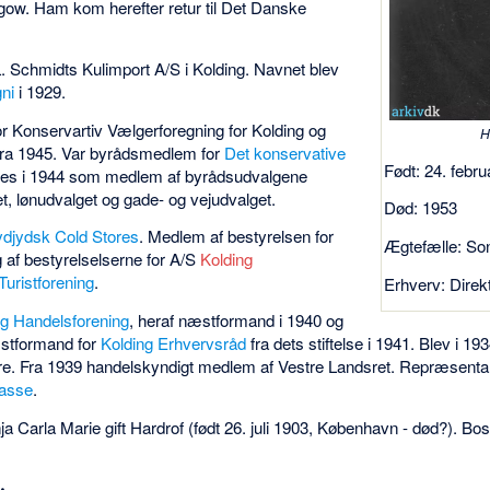
asgow. Ham kom herefter retur til Det Danske
 L. Schmidts Kulimport A/S i Kolding. Navnet blev
ni
i 1929.
r Konservartiv Vælgerforegning for Kolding og
H
fra 1945. Var byrådsmedlem for
Det konservative
Født: 24. febr
ves i 1944 som medlem af byrådsudvalgene
t, lønudvalget og gade- og vejudvalget.
Død: 1953
djydsk Cold Stores
. Medlem af bestyrelsen for
Ægtefælle: Son
 af bestyrelselserne for A/S
Kolding
Turistforening
.
Erhverv: Dire
ng Handelsforening
, heraf næstformand i 1940 og
æstformand for
Kolding Erhvervsråd
fra dets stiftelse i 1941. Blev i 19
e. Fra 1939 handelskyndigt medlem af Vestre Landsret. Repræsent
kasse
.
a Carla Marie gift Hardrof (født 26. juli 1903, København - død?). Bos