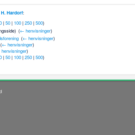
l
H. Hardorf
:
0
|
50
|
100
|
250
|
500
)
ngsside) ‎
(
← henvisninger
)
sforening
‎
(
← henvisninger
)
‎
(
← henvisninger
)
 henvisninger
)
0
|
50
|
100
|
250
|
500
)
d