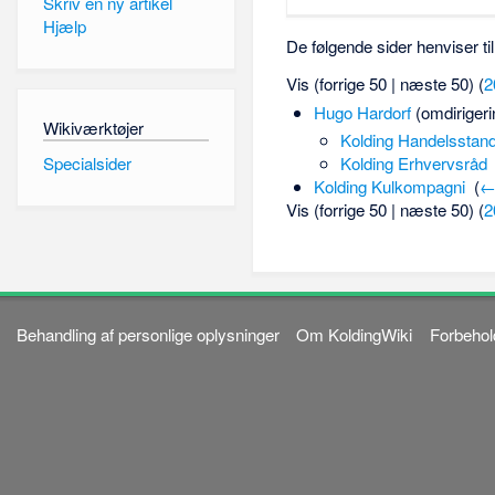
Skriv en ny artikel
Hjælp
De følgende sider henviser ti
Vis (forrige 50 | næste 50) (
2
Hugo Hardorf
(omdirigeri
Wikiværktøjer
Kolding Handelsstand
Specialsider
Kolding Erhvervsråd
Kolding Kulkompagni
‎
(
←
Vis (forrige 50 | næste 50) (
2
Behandling af personlige oplysninger
Om KoldingWiki
Forbehol