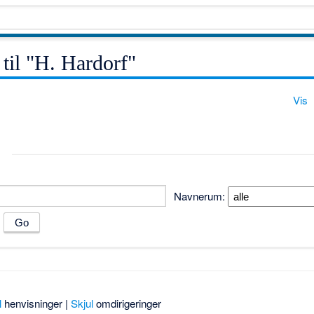
 til "H. Hardorf"
Vis
Navnerum:
m
l
henvisninger |
Skjul
omdirigeringer