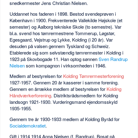
snedkermester Jens Christian Nielsen.
Uddannet hos faderen i 1898. Bestod svendeprøven i
København i 1900. Frekventerede Vallekilde Højskole (et
semester) og Aalborg tekniske Skole (to semestre). Var
bl.a. svend hos tømrermestrene Tommerup, Løgstør,
Egesgaard, Vejstrup og Lykke, Kolding (i 20 år). Var
desuden på valsen gennem Tyskland og Schweiz.
Etablerede sig som selvstændig tømrermester i Kolding i
1923 på Skovbogade 11. Han optog sønnen
Sven Randrup
Nielsen
som kompagnon i virksomheden i 1946.
Medlem af bestyrelsen for
Kolding Tømrermesterforening
1927-1957. Gennem 20 år kasserer i samme forening.
Gennem en årrække medlem af bestyrelsen for
Kolding
Håndværkerforening
. Distriktsrådsmedlem for Kolding
landsogn 1921-1930. Vurderingsmand ejendomsskyld
1935-1955.
Gennem tre år 1930-1933 medlem af Kolding Byråd for
Socialdemokratiet
.
Gift i 1914 1914 Anna Nielsen (f. Randrup). Bosat på