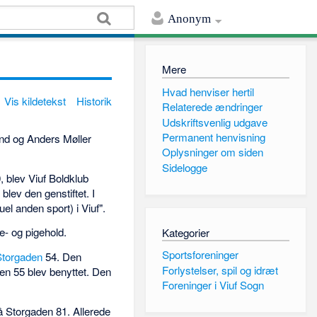
Anonym
Mere
Hvad henviser hertil
Vis kildetekst
Historik
Relaterede ændringer
Udskriftsvenlig udgave
Permanent henvisning
d og Anders Møller
Oplysninger om siden
Sidelogge
0, blev Viuf Boldklub
lev den genstiftet. I
el anden sport) i Viuf".
e- og pigehold.
Kategorier
Sportsforeninger
Storgaden
54. Den
Forlystelser, spil og idræt
den 55 blev benyttet. Den
Foreninger i Viuf Sogn
å Storgaden 81. Allerede