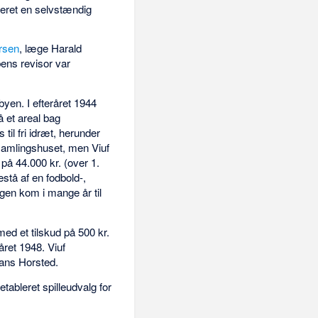
bleret en selvstændig
rsen
, læge Harald
ens revisor var
byen. I efteråret 1944
å et areal bag
il fri idræt, herunder
rsamlingshuset, men Viuf
 på 44.000 kr. (over 1.
bestå af en fodbold-,
gen kom i mange år til
med et tilskud på 500 kr.
året 1948. Viuf
Hans Horsted.
ableret spilleudvalg for