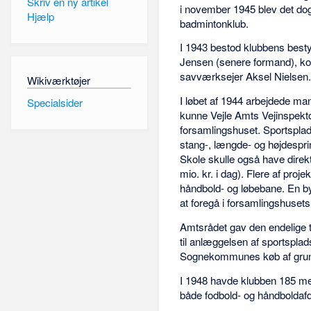
Skriv en ny artikel
i november 1945 blev det dog 
Hjælp
badmintonklub.
I 1943 bestod klubbens best
Jensen (senere formand), ko
savværksejer Aksel Nielsen
Wikiværktøjer
I løbet af 1944 arbejdede man
Specialsider
kunne Vejle Amts Vejinspektor
forsamlingshuset. Sportsplads
stang-, længde- og højdespri
Skole skulle også have direkt
mio. kr. i dag). Flere af proje
håndbold- og løbebane. En b
at foregå i forsamlingshuset
Amtsrådet gav den endelige ti
til anlæggelsen af sportsplad
Sognekommunes køb af grunden
I 1948 havde klubben 185 med
både fodbold- og håndboldafd