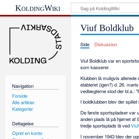
KoldingWiki
Viuf Boldklub
Side
Diskussion
Viuf Boldklub var en sportsfo
som kasserer.
Klubben lå muligvis allerede d
etableret (igen?) d. 26. mart
Navigation
vedtægterne stod der bl.a.: "
Forside
I boldklubben blev der spill
Alle artikler
Kategorier
De første sportspladser var
anden plads lå på hjørnet af
Deltagelse
tredje sportsplads lå ved
Viuf
Opret en konto
I november 1943 blev der ogs