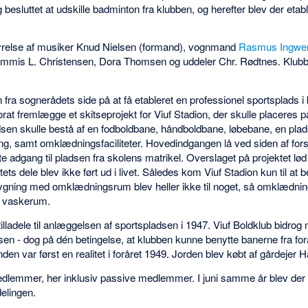
besluttet at udskille badminton fra klubben, og herefter blev der eta
yrelse af musiker Knud Nielsen (formand), vognmand
Rasmus Ingwe
mmis L. Christensen, Dora Thomsen og uddeler Chr. Rødtnes. Klubb
.
 fra sognerådets side på at få etableret en professionel sportsplads i 
at fremlægge et skitseprojekt for Viuf Stadion, der skulle placeres p
en skulle bestå af en fodboldbane, håndboldbane, løbebane, en plads t
ng, samt omklædningsfaciliteter. Hovedindgangen lå ved siden af fo
e adgang til pladsen fra skolens matrikel. Overslaget på projektet lød
ktets dele blev ikke ført ud i livet. Således kom Viuf Stadion kun til at 
ygning med omklædningsrum blev heller ikke til noget, så omklædnin
s vaskerum.
lladele til anlæggelsen af sportspladsen i 1947. Viuf Boldklub bidrog 
sen - dog på dén betingelse, at klubben kunne benytte banerne fra for
 var først en realitet i foråret 1949. Jorden blev købt af gårdejer 
lemmer, her inklusiv passive medlemmer. I juni samme år blev der et
elingen.