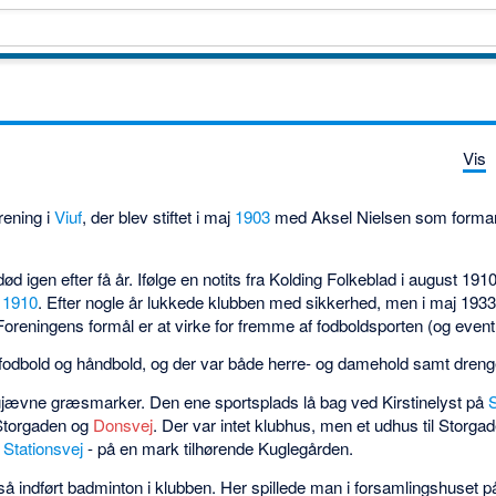
Vis
rening i
Viuf
, der blev stiftet i maj
1903
med Aksel Nielsen som forman
ød igen efter få år. Ifølge en notits fra Kolding Folkeblad i august 191
s
1910
. Efter nogle år lukkede klubben med sikkerhed, men i maj 1933 b
Foreningens formål er at virke for fremme af fodboldsporten (og eventu
et fodbold og håndbold, og der var både herre- og damehold samt dreng
 ujævne græsmarker. Den ene sportsplads lå bag ved Kirstinelyst på
 Storgaden og
Donsvej
. Der var intet klubhus, men et udhus til Storga
 Stationsvej
- på en mark tilhørende Kuglegården.
å indført badminton i klubben. Her spillede man i forsamlingshuset p