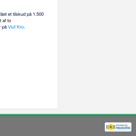
ået et tilskud på 1.500
 af to
er på
Viuf Kro
.