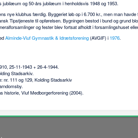
s jubilæum og 50-års jubilæum i henholdsvis 1948 og 1953.
ns nye klubhus færdig. Byggeriet løb op i 6.700 kr., men man havde f
Dansk Tipstjeneste til opførelsen. Bygningen bestod i bund og grund blot
alforsamlinger og fester blev fortsat afholdt i forsamlingshuset ell
med
Alminde-Viuf Gymnastik & Idrætsforening
(AVGIF) i
1976
.
1910, 25-11-1943 + 26-4-1944.
lding Stadsarkiv.
 nr. 111 og 129, Kolding Stadsarkiv
barndomsby.
ns historie, Viuf Medborgerforening (2004).