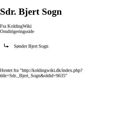
Sdr. Bjert Sogn
Fra KoldingWiki
Omdirigeringsside
Omdiriger til:
Sønder Bjert Sogn
Hentet fra "
http://koldingwiki.dk/index.php?
title=Sdr._Bjert_Sogn&oldid=9635
"