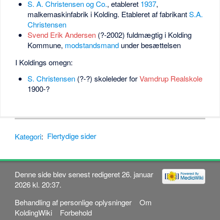
S. A. Christensen og Co.
, etableret
1937
,
malkemaskinfabrik i Kolding. Etableret af fabrikant
S.A.
Christensen
Svend Erik Andersen
(?-2002) fuldmægtig i Kolding
Kommune,
modstandsmand
under besættelsen
I Koldings omegn:
S. Christensen
(?-?) skoleleder for
Vamdrup Realskole
1900-?
Kategori
:
Flertydige sider
Denne side blev senest redigeret 26. januar
2026 kl. 20:37.
Behandling af personlige oplysninger
Om
KoldingWiki
Forbehold