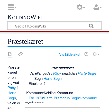
KoldingWiki
Præstekæret
Vis kildetekst
Præste
Præstekæret
kæret
Vej eller gade i
Påby
området i
Harte Sogn
er en
Sogn:
Harte Sogn
vej ved
Etableret:
?
Påby
i
Harte
Kommune:
Kolding Kommune
Sogn
,
Før 1970
:
Harte-Bramdrup Sognekommune
sognekommune
vejen er
en