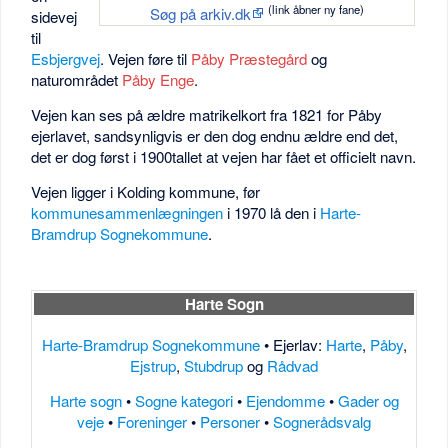
(link åbner ny fane)
Søg på arkiv.dk
sidevej
til
Esbjergvej
. Vejen føre til
Påby Præstegård
og
naturområdet
Påby Enge
.
Vejen kan ses på ældre matrikelkort fra 1821 for Påby
ejerlavet, sandsynligvis er den dog endnu ældre end det,
det er dog først i 1900tallet at vejen har fået et officielt navn.
Vejen ligger i Kolding kommune, før
kommunesammenlægningen
i 1970 lå den i
Harte-
Bramdrup Sognekommune
.
Harte Sogn
Harte-Bramdrup Sognekommune
• Ejerlav:
Harte
,
Påby
,
Ejstrup
,
Stubdrup
og
Rådvad
Harte sogn
•
Sogne kategori
•
Ejendomme
•
Gader og
veje
•
Foreninger
•
Personer
•
Sognerådsvalg