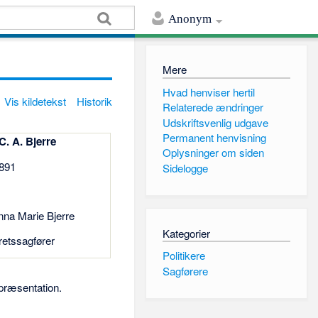
Anonym
Mere
Hvad henviser hertil
Vis kildetekst
Historik
Relaterede ændringer
Udskriftsvenlig udgave
Permanent henvisning
C. A. Bjerre
Oplysninger om siden
1891
Sidelogge
nna Marie Bjerre
Kategorier
retssagfører
Politikere
Sagførere
epræsentation.