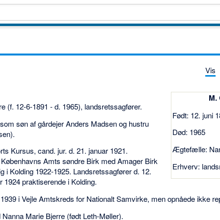
Vis
M. 
 (f. 12-6-1891 - d. 1965), landsretssagfører.
Født: 12. juni 
ev som søn af gårdejer Anders Madsen og hustru
Død: 1965
sen).
Ægtefælle: Na
rts Kursus, cand. jur. d. 21. januar 1921.
 Københavns Amts søndre Birk med Amager Birk
Erhverv: lands
 i Kolding 1922-1925. Landsretssagfører d. 12.
r 1924 praktiserende i Kolding.
et 1939 i Vejle Amtskreds for Nationalt Samvirke, men opnåede ikke r
Nanna Marie Bjerre (født Leth-Møller).