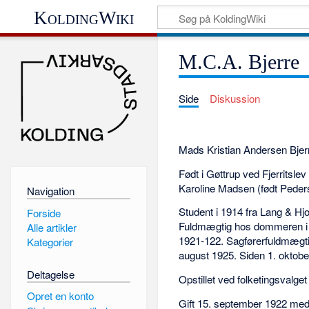
KoldingWiki
M.C.A. Bjerre
Side
Diskussion
Mads Kristian Andersen Bjerre
Født i Gøttrup ved Fjerritsl
Karoline Madsen (født Peder
Navigation
Student i 1914 fra Lang & Hjo
Forside
Fuldmægtig hos dommeren i
Alle artikler
1921-122. Sagførerfuldmægtig
Kategorier
august 1925. Siden 1. oktobe
Deltagelse
Opstillet ved folketingsvalg
Opret en konto
Gift 15. september 1922 med 