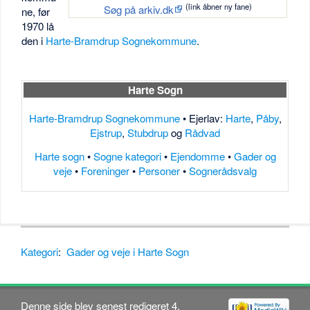
(link åbner ny fane)
Søg på arkiv.dk
ne, før
1970 lå
den i
Harte-Bramdrup Sognekommune
.
Harte Sogn
Harte-Bramdrup Sognekommune
• Ejerlav:
Harte
,
Påby
,
Ejstrup
,
Stubdrup
og
Rådvad
Harte sogn
•
Sogne kategori
•
Ejendomme
•
Gader og
veje
•
Foreninger
•
Personer
•
Sognerådsvalg
Kategori
:
Gader og veje i Harte Sogn
Denne side blev senest redigeret 4.