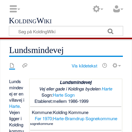
KoldingWiki
Lundsmindevej
Vis kildetekst
Lunds
Lundsmindevej
mindev
Vej eller gade i Koldings bydelen
Harte
ej er en
Sogn:
Harte Sogn
villavej i
Etableret:
mellem 1986-1999
Harte
.
Vejen
Kommune:
Kolding Kommune
ligger i
Før 1970
:
Harte-Bramdrup Sognekommune
sognekommune
Kolding
kommu