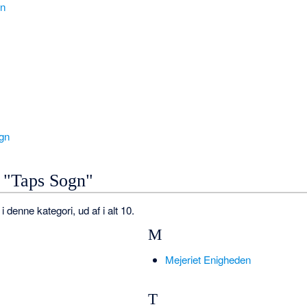
gn
gn
n "Taps Sogn"
 denne kategori, ud af i alt 10.
M
Mejeriet Enigheden
T