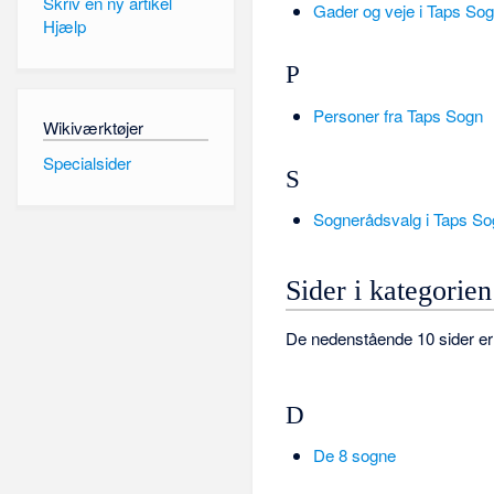
Skriv en ny artikel
Gader og veje i Taps So
Hjælp
P
Personer fra Taps Sogn
Wikiværktøjer
Specialsider
S
Sognerådsvalg i Taps So
Sider i kategorie
De nedenstående 10 sider er i
D
De 8 sogne