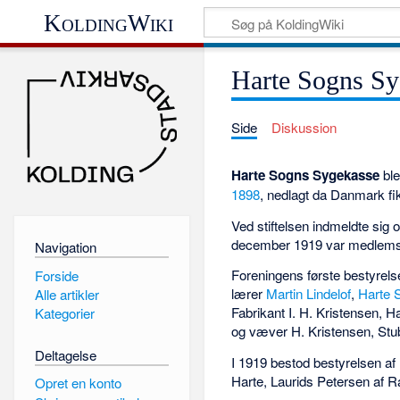
KoldingWiki
Harte Sogns Sy
Side
Diskussion
Harte Sogns Sygekasse
ble
1898
, nedlagt da Danmark fik
Ved stiftelsen indmeldte sig
december 1919 var medlems
Navigation
Foreningens første bestyrel
Forside
lærer
Martin Lindelof
,
Harte 
Alle artikler
Fabrikant I. H. Kristensen,
Kategorier
og væver H. Kristensen, Stu
Deltagelse
I 1919 bestod bestyrelsen a
Harte, Laurids Petersen af R
Opret en konto