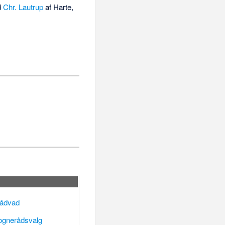
d
Chr. Lautrup
af Harte,
ådvad
ognerådsvalg