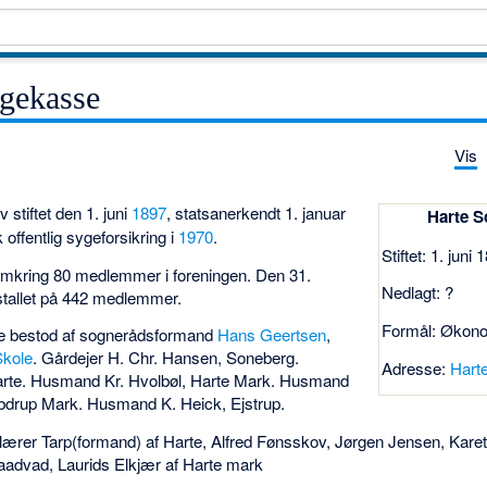
gekasse
Vis
v stiftet den 1. juni
1897
, statsanerkendt 1. januar
Harte 
 offentlig sygeforsikring i
1970
.
Stiftet: 1. juni 
 omkring 80 medlemmer i foreningen. Den 31.
Nedlagt: ?
tallet på 442 medlemmer.
Formål: Økono
se bestod af sognerådsformand
Hans Geertsen
,
Skole
. Gårdejer H. Chr. Hansen, Soneberg.
Adresse:
Hart
 Harte. Husmand Kr. Hvolbøl, Harte Mark. Husmand
bdrup Mark. Husmand K. Heick, Ejstrup.
f lærer Tarp(formand) af Harte, Alfred Fønsskov, Jørgen Jensen, Kar
aadvad, Laurids Elkjær af Harte mark