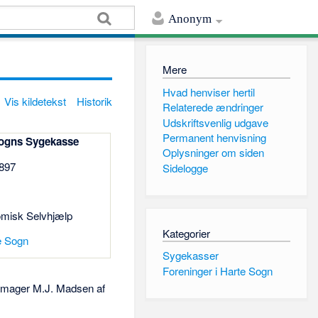
Anonym
Mere
Hvad henviser hertil
Vis kildetekst
Historik
Relaterede ændringer
Udskriftsvenlig udgave
Permanent henvisning
Sogns Sygekasse
Oplysninger om siden
1897
Sidelogge
misk Selvhjælp
Kategorier
e Sogn
Sygekasser
Foreninger i Harte Sogn
etmager M.J. Madsen af