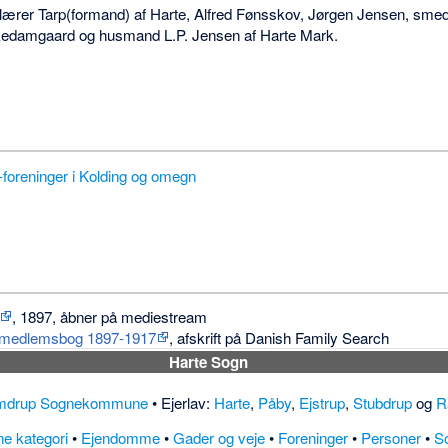
f lærer Tarp(formand) af Harte, Alfred Fønsskov, Jørgen Jensen, sme
irkedamgaard og husmand L.P. Jensen af Harte Mark.
foreninger i Kolding og omegn
, 1897, åbner på mediestream
 medlemsbog 1897-1917
, afskrift på Danish Family Search
Harte Sogn
amdrup Sognekommune
• Ejerlav:
Harte
,
Påby
,
Ejstrup
,
Stubdrup
og
R
e kategori
•
Ejendomme
•
Gader og veje
•
Foreninger
•
Personer
•
S