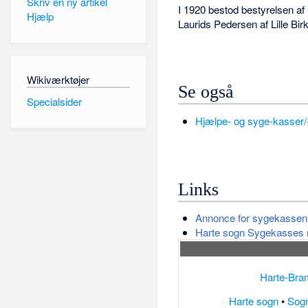
Skriv en ny artikel
I 1920 bestod bestyrelsen a
Hjælp
Laurids Pedersen af Lille B
Wikiværktøjer
Se også
Specialsider
Hjælpe- og syge-kasser/-
Links
Annonce for sygekassen
Harte sogn Sygekasses
Harte-Br
Harte sogn
•
Sogn