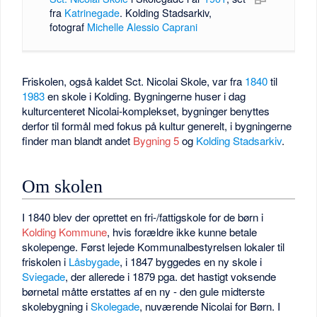
fra
Katrinegade
. Kolding Stadsarkiv,
fotograf
Michelle Alessio Caprani
Friskolen, også kaldet Sct. Nicolai Skole, var fra
1840
til
1983
en skole i Kolding. Bygningerne huser i dag
kulturcenteret Nicolai-komplekset, bygninger benyttes
derfor til formål med fokus på kultur generelt, i bygningerne
finder man blandt andet
Bygning 5
og
Kolding Stadsarkiv
.
Om skolen
I 1840 blev der oprettet en fri-/fattigskole for de børn i
Kolding Kommune
, hvis forældre ikke kunne betale
skolepenge. Først lejede Kommunalbestyrelsen lokaler til
friskolen i
Låsbygade
, i 1847 byggedes en ny skole i
Sviegade
, der allerede i 1879 pga. det hastigt voksende
børnetal måtte erstattes af en ny - den gule midterste
skolebygning i
Skolegade
, nuværende Nicolai for Børn. I