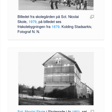
Billedet fra skolegården på Sct. Nicolai
Skole,
1979
, på billedet ses
friskolebygningen fra
1879
. Kolding Stadsarkiv,
Fotograf N. N.
Sct. Nicolai Skole
i Skolegade i år
1901
, set