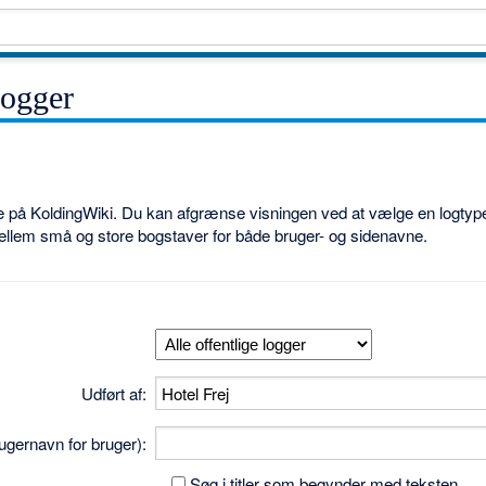
logger
ne på KoldingWiki. Du kan afgrænse visningen ved at vælge en logtype
ellem små og store bogstaver for både bruger- og sidenavne.
Udført af:
brugernavn for bruger):
Søg i titler som begynder med teksten