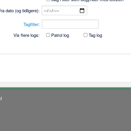
Fra dato (og tidligere):
Tagfilter
:
Vis flere logs:
Patrol log
Tag log
d