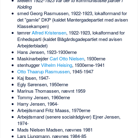
Mellem 1922-1923 var der to kommunistiske partier i
Kolding
smed Georg Rasmussen, 1922-1923, lokalformand for
det ”gamle” DKP (kaldet Møntergadepartiet med avisen
Klassekampen)
tømrer
Alfred Kristensen
, 1922-1923, lokalformand for
Enhedsparti (kaldet Blågårdsgadepartiet med avisen
Arbejderbladet)
Hans Jensen, 1923-1930erne
Maskinarbejder
Carl Otto Nielsen
, 1930erne
stenhugger
Vilhelm Heising
, 1930erne-1941
Otto Thaarup Rasmussen
, 1945-1947
Kaj Ibsen, 1947-
Egly Sørensen, 1950erne
Marinus Thomassen, nævnt 1959
Tommy Jensen, 1960erne
Harry Jensen, 1964-
Arbejdsmand Fritz Maass, 1970erne
Arbejdsmand (senere socialrådgiver) Ejner Jensen,
1974-
Mads Nielsen Madsen, nævnes 1981
Lars Ljungmann, nævnes 1984-85