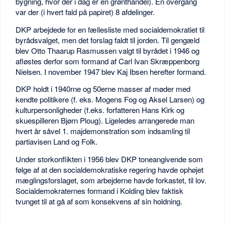
bygning, hvor der i dag er en grønthandel). En overgang
var der (i hvert fald på papiret) 8 afdelinger.
DKP arbejdede for en fællesliste med socialdemokratiet til
byrådsvalget, men det forslag faldt til jorden. Til gengæld
blev Otto Thaarup Rasmussen valgt til byrådet i 1946 og
afløstes derfor som formand af Carl Ivan Skræppenborg
Nielsen. I november 1947 blev Kaj Ibsen herefter formand.
DKP holdt i 1940rne og 50erne masser af møder med
kendte politikere (f. eks. Mogens Fog og Aksel Larsen) og
kulturpersonligheder (f.eks. forfatteren Hans Kirk og
skuespilleren Bjørn Ploug). Ligeledes arrangerede man
hvert år såvel 1. majdemonstration som indsamling til
partiavisen Land og Folk.
Under storkonflikten i 1956 blev DKP toneangivende som
følge af at den socialdemokratiske regering havde ophøjet
mæglingsforslaget, som arbejderne havde forkastet, til lov.
Socialdemokraternes formand i Kolding blev faktisk
tvunget til at gå af som konsekvens af sin holdning.