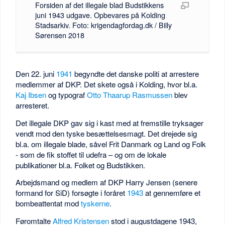
Forsiden af det illegale blad Budstikkens
juni 1943 udgave. Opbevares på Kolding
Stadsarkiv. Foto: krigendagfordag.dk / Billy
Sørensen 2018
Den 22. juni
1941
begyndte det danske politi at arrestere
medlemmer af DKP. Det skete også i Kolding, hvor bl.a.
Kaj Ibsen
og typograf
Otto Thaarup Rasmussen
blev
arresteret.
Det illegale DKP gav sig i kast med at fremstille tryksager
vendt mod den tyske besættelsesmagt. Det drejede sig
bl.a. om illegale blade, såvel Frit Danmark og Land og Folk
- som de fik stoffet til udefra – og om de lokale
publikationer bl.a. Folket og Budstikken.
Arbejdsmand og medlem af DKP Harry Jensen (senere
formand for SiD) forsøgte i foråret
1943
at gennemføre et
bombeattentat mod
tyskerne
.
Føromtalte
Alfred Kristensen
stod i augustdagene 1943,