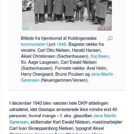
Billede fra hjemkomst af Koldingensiske
kommunister
i juni
1945
. Bageste række fra
venstre: Carl Otto Nielsen, Harald Hansen,
Aksel Christensen (Sachenhausen),
Kaj Ibsen
,
Sv. Aage Laugesen, Carl Ewald Nielsen
(Sachenhausen). Forreste række: Axel Holm,
Harry Overgaard, Bruno Poulsen og
Jens Martin
Sørensen
(Neuengammen/Versen).
I december 1943 blev næsten hele DKP-afdelingen
udraderet, idet Gestapo arresterede ikke mindre end 40
personer, hvoraf mange – f. eks. glassliber
Jens Martin
Sørensen
, skiltemaler Karl Ewald Nielsen, maskinarbejder
Carl Ivan Skræppenborg Nielsen, typograf Aksel