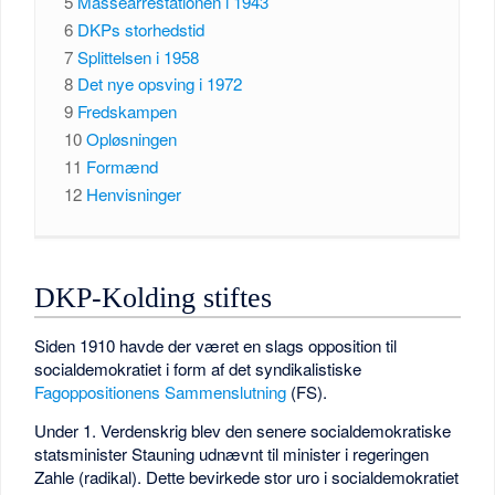
5
Massearrestationen i 1943
6
DKPs storhedstid
7
Splittelsen i 1958
8
Det nye opsving i 1972
9
Fredskampen
10
Opløsningen
11
Formænd
12
Henvisninger
DKP-Kolding stiftes
Siden 1910 havde der været en slags opposition til
socialdemokratiet i form af det syndikalistiske
Fagoppositionens Sammenslutning
(FS).
Under 1. Verdenskrig blev den senere socialdemokratiske
statsminister Stauning udnævnt til minister i regeringen
Zahle (radikal). Dette bevirkede stor uro i socialdemokratiet