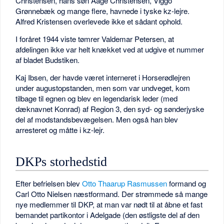
Christensen, hans søn Aage Christensen, Viggo
Grønnebæk og mange flere, havnede i tyske kz-lejre.
Alfred Kristensen overlevede ikke et sådant ophold.
I foråret 1944 viste tømrer Valdemar Petersen, at
afdelingen ikke var helt knækket ved at udgive et nummer
af bladet Budstiken.
Kaj Ibsen, der havde været interneret i Horserødlejren
under augustopstanden, men som var undveget, kom
tilbage til egnen og blev en legendarisk leder (med
dæknavnet Konrad) af Region 3, den syd- og sønderjyske
del af modstandsbevægelsen. Men også han blev
arresteret og måtte i kz-lejr.
DKPs storhedstid
Efter befrielsen blev
Otto Thaarup Rasmussen
formand og
Carl Otto Nielsen næstformand. Der strømmede så mange
nye medlemmer til DKP, at man var nødt til at åbne et fast
bemandet partikontor i Adelgade (den østligste del af den