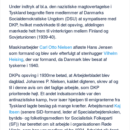
Under indtryk af bl.a. den nazistiske magtovertagelse i
Tyskland begyndte flere medlemmer af Danmarks
Socialdemokratiske Ungdom (DSU) at sympatisere med
DKP, hvilket medvirkede til det opsving, afdelingen
mærkede helt frem til vinterkrigen mellem Finland og
Sovjetunionen (1939-40).
Maskinarbejder
Carl Otto Nielsen
afløste Hans Jensen
som formand og blev selv efterfulgt af stenhugger
Vilhelm
Heising
, der var formand, da Danmark blev besat af
tyskerne i 1940.
DKPs opsving i 1930rne betød, at Arbejderbladet blev
dagblad. Johannes P. Nielsen, kaldet digteren, skrev af og
til i denne avis om det faglige arbejde, som DKP
prioriterede højt. Et andet indsatsområde var den
antinazistiske kamp, hvor især hjælpen til emigranterne fra
Tyskland lagde beslag på mange kræfter. Arbejdsmand
Kaj
Ibsen
(senere SiD-formand, leder af Specialarbejderskolen,
byråds- og folketingsmedlem for Socialistisk Folkeparti
(SF)) har berettet om sit arbejde i organisationen Røde
Hjælp, som han var medlem af fra 1934. Arbejdet gik først