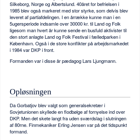
Silkeborg, Norge og Albertslund. 40året for befrielsen i
1985 blev også markeret med stor styrke, som delvis blev
leveret af partiafdelingen. I en årrække kunne man i en
5ugersperiode indsamle over 30000 kr. til Land og Folk
ligesom man hvert år kunne sende en busfuld aktivister til
den stort anlagte Land og Folk Festival i fælledparken i
København. Også i de store konflikter på arbejdsmarkedet
i 1984 var DKP i front.
Formanden var i disse år pædagog Lars Ljungmann.
Opløsningen
Da Gorbatjov blev valgt som generalsekretær i
Sovjetunionen skyllede en flodbølge af fornyelse ind over
DKP. Men det skete langt fra uden sværdslag i slutningen
af 80rne. Finmekaniker Erling Jensen var på det tidspunkt
formand.