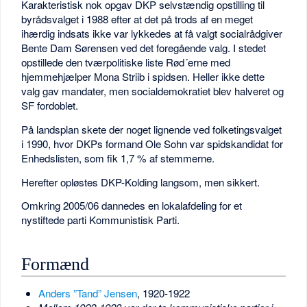
Karakteristisk nok opgav DKP selvstændig opstilling til
byrådsvalget i 1988 efter at det på trods af en meget
ihærdig indsats ikke var lykkedes at få valgt socialrådgiver
Bente Dam Sørensen ved det foregående valg. I stedet
opstillede den tværpolitiske liste Rød´erne med
hjemmehjælper Mona Striib i spidsen. Heller ikke dette
valg gav mandater, men socialdemokratiet blev halveret og
SF fordoblet.
På landsplan skete der noget lignende ved folketingsvalget
i 1990, hvor DKPs formand Ole Sohn var spidskandidat for
Enhedslisten, som fik 1,7 % af stemmerne.
Herefter opløstes DKP-Kolding langsom, men sikkert.
Omkring 2005/06 dannedes en lokalafdeling for et
nystiftede parti Kommunistisk Parti.
Formænd
Anders ”Tand” Jensen
, 1920-1922