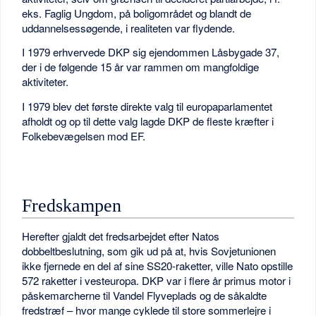
eks. Faglig Ungdom, på boligområdet og blandt de
uddannelsessøgende, i realiteten var flydende.
I 1979 erhvervede DKP sig ejendommen Låsbygade 37,
der i de følgende 15 år var rammen om mangfoldige
aktiviteter.
I 1979 blev det første direkte valg til europaparlamentet
afholdt og op til dette valg lagde DKP de fleste kræfter i
Folkebevægelsen mod EF.
Fredskampen
Herefter gjaldt det fredsarbejdet efter Natos
dobbeltbeslutning, som gik ud på at, hvis Sovjetunionen
ikke fjernede en del af sine SS20-raketter, ville Nato opstille
572 raketter i vesteuropa. DKP var i flere år primus motor i
påskemarcherne til Vandel Flyveplads og de såkaldte
fredstræf – hvor mange cyklede til store sommerlejre i