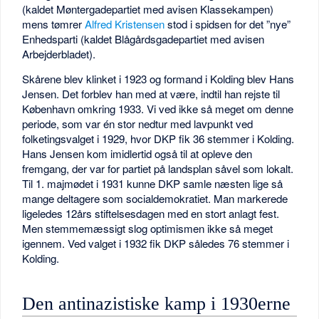
(kaldet Møntergadepartiet med avisen Klassekampen)
mens tømrer
Alfred Kristensen
stod i spidsen for det ”nye”
Enhedsparti (kaldet Blågårdsgadepartiet med avisen
Arbejderbladet).
Skårene blev klinket i 1923 og formand i Kolding blev Hans
Jensen. Det forblev han med at være, indtil han rejste til
København omkring 1933. Vi ved ikke så meget om denne
periode, som var én stor nedtur med lavpunkt ved
folketingsvalget i 1929, hvor DKP fik 36 stemmer i Kolding.
Hans Jensen kom imidlertid også til at opleve den
fremgang, der var for partiet på landsplan såvel som lokalt.
Til 1. majmødet i 1931 kunne DKP samle næsten lige så
mange deltagere som socialdemokratiet. Man markerede
ligeledes 12års stiftelsesdagen med en stort anlagt fest.
Men stemmemæssigt slog optimismen ikke så meget
igennem. Ved valget i 1932 fik DKP således 76 stemmer i
Kolding.
Den antinazistiske kamp i 1930erne