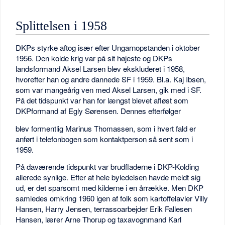
Splittelsen i 1958
DKPs styrke aftog især efter Ungarnopstanden i oktober
1956. Den kolde krig var på sit højeste og DKPs
landsformand Aksel Larsen blev ekskluderet i 1958,
hvorefter han og andre dannede SF i 1959. Bl.a. Kaj Ibsen,
som var mangeårig ven med Aksel Larsen, gik med i SF.
På det tidspunkt var han for længst blevet afløst som
DKPformand af Egly Sørensen. Dennes efterfølger
blev formentlig Marinus Thomassen, som i hvert fald er
anført i telefonbogen som kontaktperson så sent som i
1959.
På daværende tidspunkt var brudfladerne i DKP-Kolding
allerede synlige. Efter at hele byledelsen havde meldt sig
ud, er det sparsomt med kilderne i en årrække. Men DKP
samledes omkring 1960 igen af folk som kartoffelavler Villy
Hansen, Harry Jensen, terrassoarbejder Erik Fallesen
Hansen, lærer Arne Thorup og taxavognmand Karl