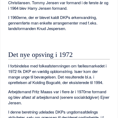
Christiansen. Tommy Jensen var formand i de første år og
i 1964 blev Harry Jensen formand.
I 1960erne, der er blevet kaldt DKPs ørkenvandring,
gennemførte man enkelte arrangementer med f.eks.
landsformanden Knud Jespersen.
Det nye opsving i 1972
I forbindelse med folkeafstemningen om fællesmarkedet i
1972 fik DKP en vældig opblomstring. Især kom der
mange unge til bevægelsen. Det resulterede bl.a. i
oprettelsen af Kolding Bogcafé, der eksisterede til 1994.
Arbejdsmand Fritz Maass var i flere år i 1970rne formand
og blev afløst af arbejdsmand (senere socialrådgiver) Ejner
Jensen.
I denne beretning udelades DKPs ungdomsafdelings
aktiviteter, selv om grænsen til decideret partiarbejde, i f.