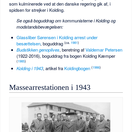
som kulminerede ved at den danske regering gik af, i
spidsen for strejker i Kolding.
Se også boguddrag om kommunisterne i Kolding og
modstandsbevægelsen:
Glassliber Sørensen i Kolding arrest under
(ca.
1981
)
besættelsen
, boguddrag
Budstikken genoplives
, beretning af
Valdemar Petersen
(1922-2016), boguddrag fra bogen Kolding Kæmper
(
1985
)
(
1986
)
Kolding i 1943
, artikel fra
Koldingbogen
Massearrestationen i 1943