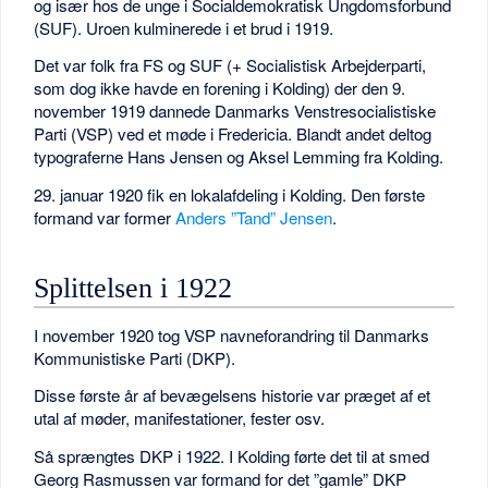
og især hos de unge i Socialdemokratisk Ungdomsforbund
(SUF). Uroen kulminerede i et brud i 1919.
Det var folk fra FS og SUF (+ Socialistisk Arbejderparti,
som dog ikke havde en forening i Kolding) der den 9.
november 1919 dannede Danmarks Venstresocialistiske
Parti (VSP) ved et møde i Fredericia. Blandt andet deltog
typograferne Hans Jensen og Aksel Lemming fra Kolding.
29. januar 1920 fik en lokalafdeling i Kolding. Den første
formand var former
Anders ”Tand” Jensen
.
Splittelsen i 1922
I november 1920 tog VSP navneforandring til Danmarks
Kommunistiske Parti (DKP).
Disse første år af bevægelsens historie var præget af et
utal af møder, manifestationer, fester osv.
Så sprængtes DKP i 1922. I Kolding førte det til at smed
Georg Rasmussen var formand for det ”gamle” DKP