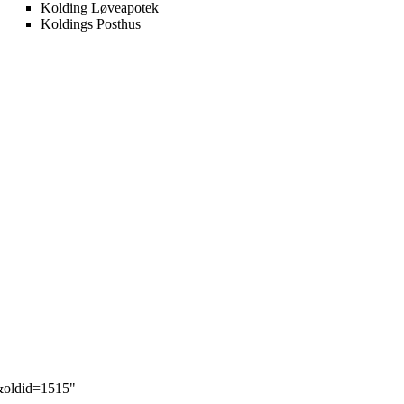
Kolding Løveapotek
Koldings Posthus
0&oldid=1515
"