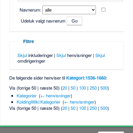
Navnerum:
Udeluk valgt navnerum
Filtre
Skjul
inkluderinger |
Skjul
henvisninger |
Skjul
omdirigeringer
De følgende sider henviser til
Kategori:1536-1660
:
Vis (forrige 50 | næste 50) (
20
|
50
|
100
|
250
|
500
)
Kategorier
‎
(
← henvisninger
)
KoldingWiki:Kategorier
‎
(
← henvisninger
)
Vis (forrige 50 | næste 50) (
20
|
50
|
100
|
250
|
500
)