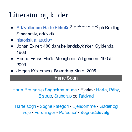
Litteratur og kilder
(link åbner ny fane)
Arkivalier om Harte Kirke
på Kolding
Stadsarkiv, arkiv.dk
historisk atlas.dk
Johan Exner: 400 danske landsbykirker, Gyldendal
1968
Hanne Fønss Harte Menighedsråd gennem 100 år,
2003
Jørgen Kristensen: Bramdrup Kirke, 2005
Harte Sogn
Harte-Bramdrup Sognekommune
• Ejerlav:
Harte
,
Påby
,
Ejstrup
,
Stubdrup
og
Rådvad
Harte sogn
•
Sogne kategori
•
Ejendomme
•
Gader og
veje
•
Foreninger
•
Personer
•
Sognerådsvalg