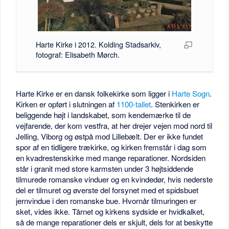
Harte Kirke i 2012. Kolding Stadsarkiv,
fotograf: Elisabeth Mørch.
Harte Kirke er en dansk folkekirke som ligger i
Harte Sogn
.
Kirken er opført i slutningen af
1100-tallet
. Stenkirken er
beliggende højt i landskabet, som kendemærke til de
vejfarende, der kom vestfra, at her drejer vejen mod nord til
Jelling, Viborg og østpå mod Lillebælt. Der er ikke fundet
spor af en tidligere trækirke, og kirken fremstår i dag som
en kvadrestenskirke med mange reparationer. Nordsiden
står i granit med store karmsten under 3 højtsiddende
tilmurede romanske vinduer og en kvindedør, hvis nederste
del er tilmuret og øverste del forsynet med et spidsbuet
jernvindue i den romanske bue. Hvornår tilmuringen er
sket, vides ikke. Tårnet og kirkens sydside er hvidkalket,
så de mange reparationer dels er skjult, dels for at beskytte