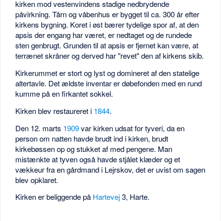
kirken mod vestenvindens stadige nedbrydende
påvirkning. Tårn og våbenhus er bygget til ca. 300 år efter
kirkens bygning. Koret i øst bærer tydelige spor af, at den
apsis der engang har været, er nedtaget og de rundede
sten genbrugt. Grunden til at apsis er fjernet kan være, at
terrænet skråner og derved har "revet" den af kirkens skib.
Kirkerummet er stort og lyst og domineret af den statelige
altertavle. Det ældste inventar er døbefonden med en rund
kumme på en firkantet sokkel.
Kirken blev restaureret i
1844
.
Den 12. marts
1909
var kirken udsat for tyveri, da en
person om natten havde brudt ind i kirken, brudt
kirkebøssen op og stukket af med pengene. Man
mistænkte at tyven også havde stjålet klæder og et
vækkeur fra en gårdmand i Lejrskov, det er uvist om sagen
blev opklaret.
Kirken er beliggende på
Hartevej
3, Harte.