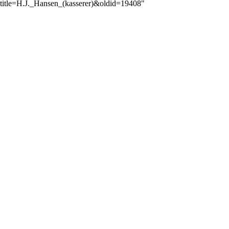
title=H.J._Hansen_(kasserer)&oldid=19408
"