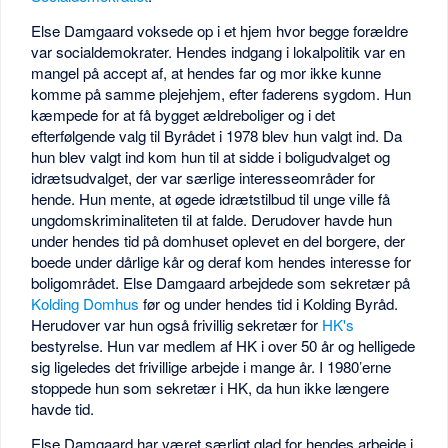
Else Damgaard voksede op i et hjem hvor begge forældre
var socialdemokrater. Hendes indgang i lokalpolitik var en
mangel på accept af, at hendes far og mor ikke kunne
komme på samme plejehjem, efter faderens sygdom. Hun
kæmpede for at få bygget ældreboliger og i det
efterfølgende valg til Byrådet i 1978 blev hun valgt ind. Da
hun blev valgt ind kom hun til at sidde i boligudvalget og
idrætsudvalget, der var særlige interesseområder for
hende. Hun mente, at øgede idrætstilbud til unge ville få
ungdomskriminaliteten til at falde. Derudover havde hun
under hendes tid på domhuset oplevet en del borgere, der
boede under dårlige kår og deraf kom hendes interesse for
boligområdet. Else Damgaard arbejdede som sekretær på
Kolding Domhus
før og under hendes tid i Kolding Byråd.
Herudover var hun også frivillig sekretær for
HK's
bestyrelse. Hun var medlem af HK i over 50 år og helligede
sig ligeledes det frivillige arbejde i mange år. I 1980’erne
stoppede hun som sekretær i HK, da hun ikke længere
havde tid.
Else Damgaard har været særligt glad for hendes arbejde i