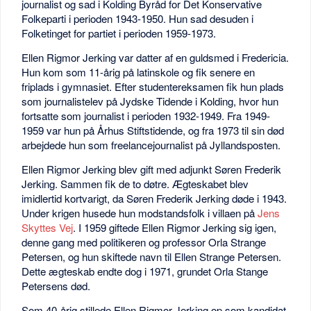
journalist og sad i Kolding Byråd for Det Konservative
Folkeparti i perioden 1943-1950. Hun sad desuden i
Folketinget for partiet i perioden 1959-1973.
Ellen Rigmor Jerking var datter af en guldsmed i Fredericia.
Hun kom som 11-årig på latinskole og fik senere en
friplads i gymnasiet. Efter studentereksamen fik hun plads
som journalistelev på Jydske Tidende i Kolding, hvor hun
fortsatte som journalist i perioden 1932-1949. Fra 1949-
1959 var hun på Århus Stiftstidende, og fra 1973 til sin død
arbejdede hun som freelancejournalist på Jyllandsposten.
Ellen Rigmor Jerking blev gift med adjunkt Søren Frederik
Jerking. Sammen fik de to døtre. Ægteskabet blev
imidlertid kortvarigt, da Søren Frederik Jerking døde i 1943.
Under krigen husede hun modstandsfolk i villaen på
Jens
Skyttes Vej
. I 1959 giftede Ellen Rigmor Jerking sig igen,
denne gang med politikeren og professor Orla Strange
Petersen, og hun skiftede navn til Ellen Strange Petersen.
Dette ægteskab endte dog i 1971, grundet Orla Stange
Petersens død.
Som 40-årig stillede Ellen Rigmor Jerking op som kandidat