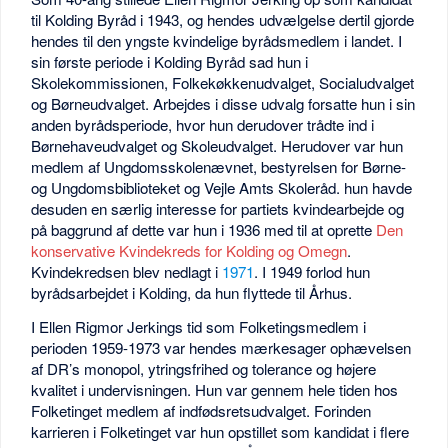
til Kolding Byråd i 1943, og hendes udvælgelse dertil gjorde
hendes til den yngste kvindelige byrådsmedlem i landet. I
sin første periode i Kolding Byråd sad hun i
Skolekommissionen, Folkekøkkenudvalget, Socialudvalget
og Børneudvalget. Arbejdes i disse udvalg forsatte hun i sin
anden byrådsperiode, hvor hun derudover trådte ind i
Børnehaveudvalget og Skoleudvalget. Herudover var hun
medlem af Ungdomsskolenævnet, bestyrelsen for Børne-
og Ungdomsbiblioteket og Vejle Amts Skoleråd. hun havde
desuden en særlig interesse for partiets kvindearbejde og
på baggrund af dette var hun i 1936 med til at oprette
Den
konservative Kvindekreds for Kolding og Omegn
.
Kvindekredsen blev nedlagt i
1971
. I 1949 forlod hun
byrådsarbejdet i Kolding, da hun flyttede til Århus.
I Ellen Rigmor Jerkings tid som Folketingsmedlem i
perioden 1959-1973 var hendes mærkesager ophævelsen
af DR’s monopol, ytringsfrihed og tolerance og højere
kvalitet i undervisningen. Hun var gennem hele tiden hos
Folketinget medlem af indfødsretsudvalget. Forinden
karrieren i Folketinget var hun opstillet som kandidat i flere