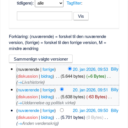
tidligere):
Tagfilter
:
Forklaring: (nuværende) = forskel til den nuværende
version, (forrige) = forskel til den forrige version, M =
mindre ændring
(nuværende |
forrige
)
20. jan 2026, 09:53
‎
Billy
(
diskussion
|
bidrag
)
‎
. .
(5.644 bytes)
(+6 Bytes)
‎
. .
(
→
Livshistorie
)
(
nuværende
|
forrige
)
20. jan 2026, 09:51
‎
Billy
(
diskussion
|
bidrag
)
‎
. .
(5.638 bytes)
(-63 Bytes)
‎
. .
(
→
Uddannelse og politisk virke
)
(
nuværende
|
forrige
)
20. jan 2026, 09:50
‎
Billy
(
diskussion
|
bidrag
)
‎
. .
(5.701 bytes)
(0 Bytes)
‎
. .
(
→
Anden verdenskrig
)