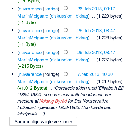
(+20 Bytes)
(
nuværende
|
forrige
)
26. feb 2013, 09:17
MartinMølgaard
(
diskussion
|
bidrag
)
‎
. .
(1.229 bytes)
(+1 Byte)
(
nuværende
|
forrige
)
26. feb 2013, 08:47
MartinMølgaard
(
diskussion
|
bidrag
)
‎
. .
(1.228 bytes)
(+1 Byte)
(
nuværende
|
forrige
)
26. feb 2013, 08:47
MartinMølgaard
(
diskussion
|
bidrag
)
‎
. .
(1.227 bytes)
(+215 Bytes)
(
nuværende
| forrige)
7. feb 2013, 10:30
MartinMølgaard
(
diskussion
|
bidrag
)
‎
. .
(1.012 bytes)
(+1.012 Bytes)
‎
. .
(Oprettede siden med 'Elisabeth Eff
(1894-1984), som var universitetsuddannet, var
medlem af
Kolding Byråd
for Det Konservative
Folkeparti i perioden 1958-1966. Hun havde fået
lokalpolitik ...')