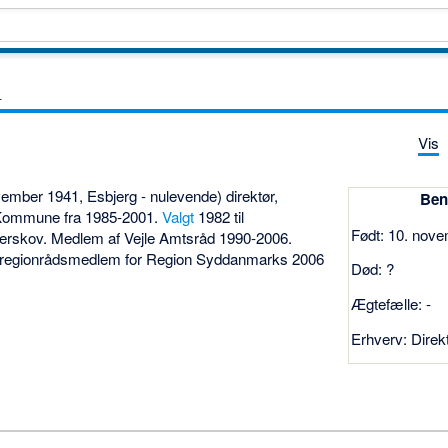
n
Vis
ember 1941, Esbjerg - nulevende) direktør,
Ben
 Kommune fra 1985-2001.
Valgt
1982 til
Født: 10. nov
erskov. Medlem af Vejle Amtsråd 1990-2006.
 regionrådsmedlem for Region Syddanmarks 2006
Død: ?
Ægtefælle: -
Erhverv: Direk