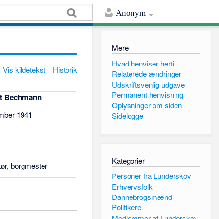
Anonym
Mere
Hvad henviser hertil
Vis kildetekst
Historik
Relaterede ændringer
Udskriftsvenlig udgave
Permanent henvisning
t Bechmann
Oplysninger om siden
ember 1941
Sidelogge
Kategorier
tør, borgmester
Personer fra Lunderskov
Erhvervsfolk
Dannebrogsmænd
Politikere
Medlemmer af Lunderskov