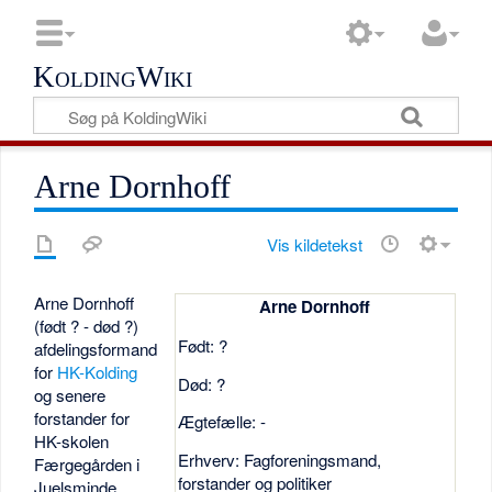
KoldingWiki
Arne Dornhoff
Vis kildetekst
Arne Dornhoff
Arne Dornhoff
(født ? - død ?)
Født: ?
afdelingsformand
for
HK-Kolding
Død: ?
og senere
forstander for
Ægtefælle: -
HK-skolen
Erhverv: Fagforeningsmand,
Færgegården i
forstander og politiker
Juelsminde,