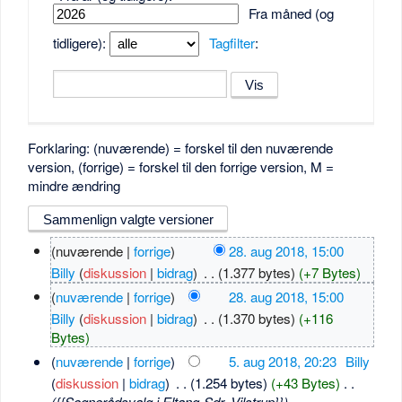
Fra måned (og
tidligere):
Tagfilter
:
Forklaring: (nuværende) = forskel til den nuværende
version, (forrige) = forskel til den forrige version, M =
mindre ændring
(nuværende |
forrige
)
28. aug 2018, 15:00
Billy
(
diskussion
|
bidrag
)
‎
. .
(1.377 bytes)
(+7 Bytes)
(
nuværende
|
forrige
)
28. aug 2018, 15:00
Billy
(
diskussion
|
bidrag
)
‎
. .
(1.370 bytes)
(+116
Bytes)
(
nuværende
|
forrige
)
5. aug 2018, 20:23
‎
Billy
(
diskussion
|
bidrag
)
‎
. .
(1.254 bytes)
(+43 Bytes)
‎
. .
({{Sognerådsvalg i Eltang-Sdr. Vilstrup}})