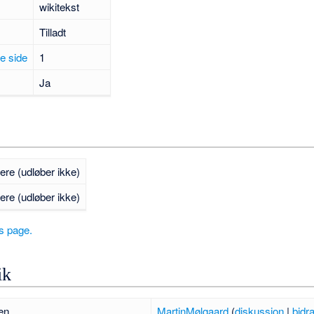
wikitekst
Tilladt
ne side
1
Ja
gere (udløber ikke)
gere (udløber ikke)
is page.
ik
en
MartinMølgaard
(
diskussion
|
bidr