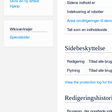
Skriv en ny artikel
Sidens indhold er
Hjælp
Indeksering af robotter
Antal omdirigeringer til den
Wikiværktøjer
Talt som en indholdsside
Specialsider
Sidebeskyttelse
Redigering
Tillad alle bru
Flytning
Tillad alle bru
View the protection log for th
Redigeringshistor
Brugeren, der oprettede sid