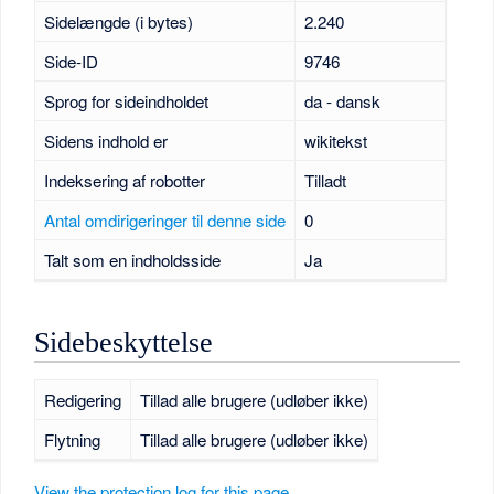
Sidelængde (i bytes)
2.240
Side-ID
9746
Sprog for sideindholdet
da - dansk
Sidens indhold er
wikitekst
Indeksering af robotter
Tilladt
Antal omdirigeringer til denne side
0
Talt som en indholdsside
Ja
Sidebeskyttelse
Redigering
Tillad alle brugere (udløber ikke)
Flytning
Tillad alle brugere (udløber ikke)
View the protection log for this page.