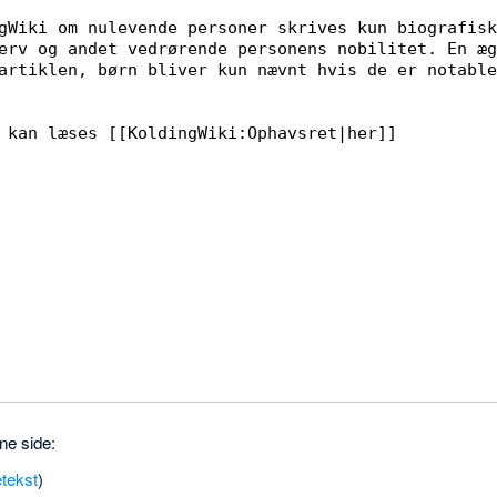
ne side:
etekst
)