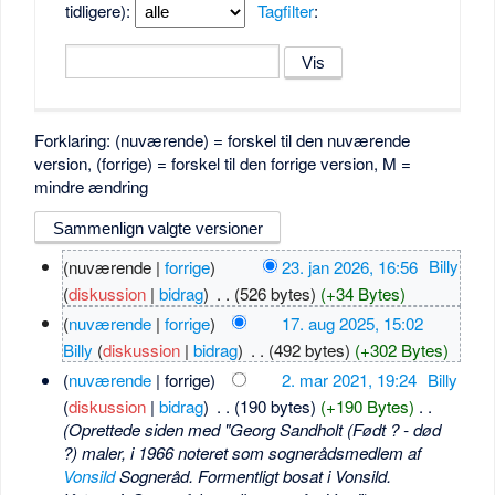
tidligere):
Tagfilter
:
Forklaring: (nuværende) = forskel til den nuværende
version, (forrige) = forskel til den forrige version, M =
mindre ændring
(nuværende |
forrige
)
23. jan 2026, 16:56
‎
Billy
(
diskussion
|
bidrag
)
‎
. .
(526 bytes)
(+34 Bytes)
(
nuværende
|
forrige
)
17. aug 2025, 15:02
Billy
(
diskussion
|
bidrag
)
‎
. .
(492 bytes)
(+302 Bytes)
(
nuværende
| forrige)
2. mar 2021, 19:24
‎
Billy
(
diskussion
|
bidrag
)
‎
. .
(190 bytes)
(+190 Bytes)
‎
. .
(Oprettede siden med "Georg Sandholt (Født ? - død
?) maler, i 1966 noteret som sognerådsmedlem af
Vonsild
Sogneråd. Formentligt bosat i Vonsild.