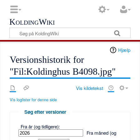
KoldingWiki
Hjælp
Versionshistorik for
"Fil:Koldinghus B4098.jpg"
Vis kildetekst
Vis loglister for denne side
Søg efter versioner
Fra år (og tidligere):
Fra måned (og