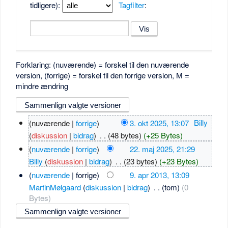
tidligere):
Tagfilter
:
Forklaring: (nuværende) = forskel til den nuværende
version, (forrige) = forskel til den forrige version, M =
mindre ændring
(nuværende |
forrige
)
3. okt 2025, 13:07
‎
Billy
(
diskussion
|
bidrag
)
‎
. .
(48 bytes)
(+25 Bytes)
(
nuværende
|
forrige
)
22. maj 2025, 21:29
Billy
(
diskussion
|
bidrag
)
‎
. .
(23 bytes)
(+23 Bytes)
(
nuværende
| forrige)
9. apr 2013, 13:09
MartinMølgaard
(
diskussion
|
bidrag
)
‎
. .
(tom)
(0
Bytes)